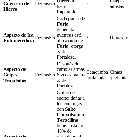
Hierro
te
Estepas
Guerrero de
Defensivo
?
hace
adustas
Hierro
Imparable
.
Cada punto de
Furia
generada
Aspecto de Ira
mientras está
Defensivo
?
Hawezar
Entumecedora
al máximo de
Furia
, otorga
X
de
Fortaleza
.
Después de
Aspecto de
cambiar armas
Catacumba
Cimas
Golpes
Defensivo
6
veces, ganas
profanada
quebradas
Templados
X
de
Fortaleza
.
Golpe de
suerte
: dañar a
los enemigos
con
Salto
,
Convulsión
o
Torbellino
tiene hasta un
40%
de
Aspecto de
probabilidad