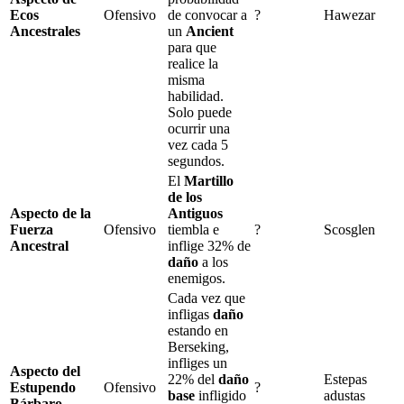
Ecos
Ofensivo
de convocar a
?
Hawezar
Ancestrales
un
Ancient
para que
realice la
misma
habilidad.
Solo puede
ocurrir una
vez cada
5
segundos.
El
Martillo
de los
Aspecto de la
Antiguos
Fuerza
Ofensivo
tiembla e
?
Scosglen
Ancestral
inflige
32%
de
daño
a los
enemigos.
Cada vez que
infligas
daño
estando en
Berseking
,
infliges un
Aspecto del
22%
del
daño
Estepas
Estupendo
Ofensivo
?
base
infligido
adustas
Bárbaro