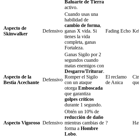
Baluarte de Tierra
activo.
Cuando usas una
habilidad de
cambio de forma
,
Aspecto de
Defensivo
ganas
X
vida. Si
Fading Echo
Keh
Skinwalker
tienes la vida
completa, ganas
Fortaleza
.
Ganas
Sigilo
por
2
segundos cuando
matas enemigos con
Desgarro/Triturar
.
Aspecto de la
Romper el
Sigilo
El reclamo
Ci
Defensivo
Bestia Acechante
con un ataque
de Anica
qu
otorga
Emboscada
que garantiza
golpes críticos
durante
1
segundo.
Obtén un
10%
de
reducción de daño
Aspecto Vigoroso
Defensivo
mientras cambias de
?
Ha
forma a
Hombre
Lobo
.