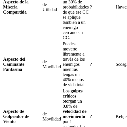
Aspecto de la
un
30%
de
de
Miseria
probabilidades
?
Hawe
Utilidad
Compartida
de que ese CC
se aplique
también a un
enemigo
cercano sin
CC.
Puedes
moverte
libremente a
Aspecto del
través de los
de
Caminante
enemigos
?
Scosg
Movilidad
Fantasma
mientras
tengas un
40%
menos
de vida total.
Los
golpes
críticos
otorgan un
0,8%
de
Aspecto de
velocidad de
de
Golpeador de
movimiento
?
Kehjis
Movilidad
Viento
por
1
segundo. La