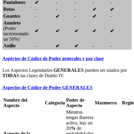
Pantalones
-
-
-
-
✔
Botas
-
-
-
✔
✔
Guantes
-
-
-
✔
✔
Amuleto
(Poder
✔
✔
✔
✔
✔
incrementado
un 50%)
Anillo
-
-
-
✔
✔
Aspéctos de Códice de Poder generales y por clase
Los Aspectos Legendarios
GENERALES
pueden ser usados por
TODAS
las clases de Diablo IV.
Aspectos de Códice de Poder GENERALES
Nombre del
Poder de
Categoría
Mazmorra
Regió
Aspecto
Aspecto
Mientras
tengas
Barrera
activa, hay un
20
%
de
Aspecto de la
probabilidades