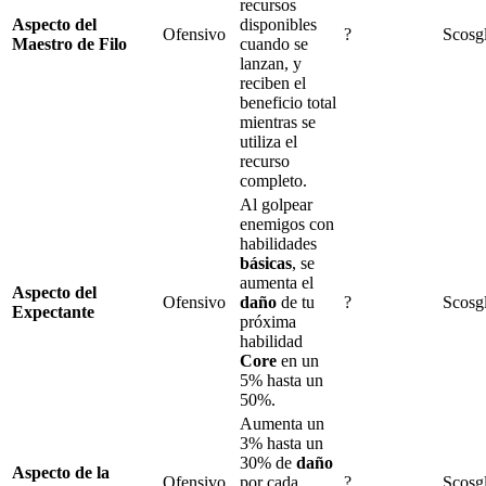
recursos
Aspecto del
disponibles
Ofensivo
?
Scosg
Maestro de Filo
cuando se
lanzan, y
reciben el
beneficio total
mientras se
utiliza el
recurso
completo.
Al golpear
enemigos con
habilidades
básicas
, se
aumenta el
Aspecto del
Ofensivo
daño
de tu
?
Scosg
Expectante
próxima
habilidad
Core
en un
5%
hasta un
50%
.
Aumenta un
3%
hasta un
30%
de
daño
Aspecto de la
Ofensivo
por cada
?
Scosg