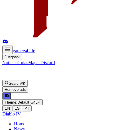
gamers4
.life
Juegos
Noticias
Guías
Mapas
Discord
Search
⌘K
Remove ads
Theme:
Default G4L
EN
ES
PT
Diablo IV
Home
News