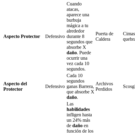
Cuando
atacas,
aparece una
burbuja
mágica a tu
alrededor
Puerta de
Cimas
Aspecto Protector
Defensivo
durante
8
Caldera
quebr
segundos que
absorbe
X
daño
. Puede
ocurrir una
vez cada
10
segundos.
Cada
10
segundos
Aspecto del
Archivos
Defensivo
ganas
Barrera
,
Scosg
Protector
Perdidos
que absorbe
X
daño
.
Las
habilidades
infligen hasta
un
24%
más
de
daño
en
función de los