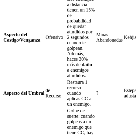
a distancia
tienen un
15%
de
probabilidad
de quedar
aturdidos
por
Aspecto del
Minas
Ofensivo
2
segundos
Kehjis
Castigo/Venganza
Abandonadas
cuando te
golpean.
Además,
haces
30%
más de
daño
a enemigos
aturdidos
.
Restaura
1
recurso
de
Estep
Aspecto del Umbral
cuando
?
Recurso
adusta
aplicas CC a
un enemigo.
Golpe de
suerte
: cuando
golpeas a un
enemigo que
tiene CC, hay