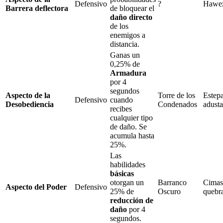
Defensivo
?
Hawe
Barrera deflectora
de bloquear el
daño directo
de los
enemigos a
distancia.
Ganas un
0,25%
de
Armadura
por
4
segundos
Aspecto de la
Torre de los
Estep
Defensivo
cuando
Desobediencia
Condenados
adusta
recibes
cualquier tipo
de daño. Se
acumula hasta
25%
.
Las
habilidades
básicas
otorgan un
Barranco
Cimas
Aspecto del Poder
Defensivo
25%
de
Oscuro
quebr
reducción de
daño
por
4
segundos.