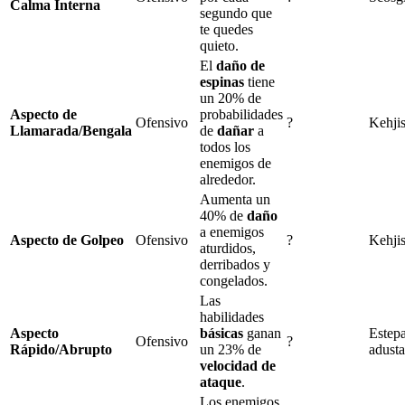
Calma Interna
segundo que
te quedes
quieto.
El
daño de
espinas
tiene
un
20%
de
Aspecto de
probabilidades
Ofensivo
?
Kehjis
Llamarada/Bengala
de
dañar
a
todos los
enemigos de
alrededor.
Aumenta un
40%
de
daño
a enemigos
Aspecto de Golpeo
Ofensivo
?
Kehjis
aturdidos
,
derribados y
congelados
.
Las
habilidades
Aspecto
básicas
ganan
Estep
Ofensivo
?
Rápido/Abrupto
un
23%
de
adusta
velocidad de
ataque
.
Los enemigos