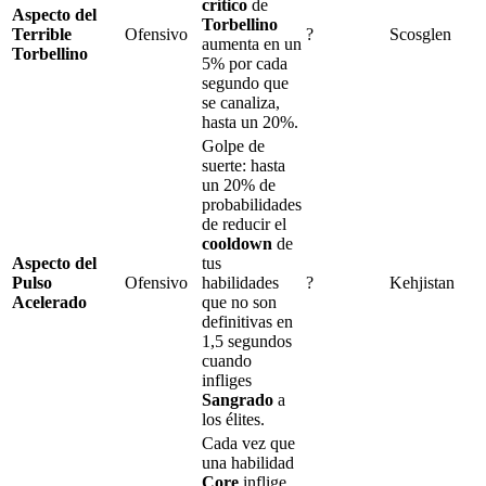
crítico
de
Aspecto del
Torbellino
Terrible
Ofensivo
?
Scosglen
aumenta en un
Torbellino
5%
por cada
segundo que
se canaliza,
hasta un
20%
.
Golpe de
suerte
: hasta
un
20%
de
probabilidades
de reducir el
cooldown
de
Aspecto del
tus
Pulso
Ofensivo
habilidades
?
Kehjistan
Acelerado
que no son
definitivas en
1,5
segundos
cuando
infliges
Sangrado
a
los élites.
Cada vez que
una habilidad
Core
inflige