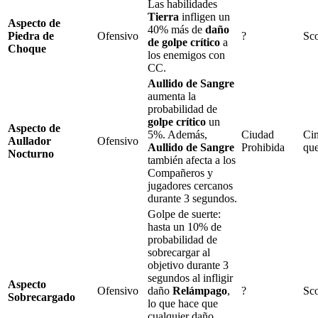
Las habilidades
Tierra
infligen un
Aspecto de
40%
más de
daño
Piedra de
Ofensivo
?
Sc
de golpe crítico
a
Choque
los enemigos con
CC.
Aullido de Sangre
aumenta la
probabilidad de
golpe crítico
un
Aspecto de
5%
. Además,
Ciudad
Ci
Aullador
Ofensivo
Aullido de Sangre
Prohibida
qu
Nocturno
también afecta a los
Compañeros y
jugadores cercanos
durante
3
segundos.
Golpe de suerte
:
hasta un
10%
de
probabilidad de
sobrecargar al
objetivo durante
3
segundos al infligir
Aspecto
Ofensivo
daño
Relámpago
,
?
Sc
Sobrecargado
lo que hace que
cualquier daño