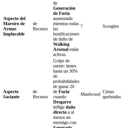
de
Generación
de Furia
Aspecto del
aumentada
Maestro de
de
mientras todas
?
Scosglen
Armas
Recurso
las
Implacable
bonificaciones
de daño de
Walking
Arsenal
están
activas.
Golpe de
suerte
: tienes
hasta un
30%
de
probabilidades
de ganar
20
Aspecto
de
de
Furia
Cimas
Maulwood
Saciante
Recurso
cuando
quebradas
Desgarro
inflige
daño
directo
a al
menos un
enemigo con
Sangrado
.