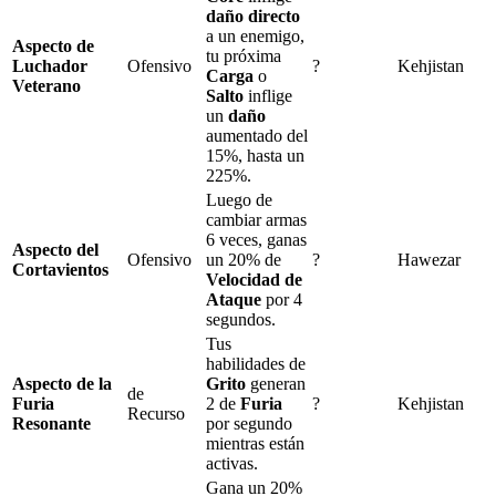
daño directo
a un enemigo,
Aspecto de
tu próxima
Luchador
Ofensivo
?
Kehjistan
Carga
o
Veterano
Salto
inflige
un
daño
aumentado del
15%
, hasta un
225%
.
Luego de
cambiar armas
6
veces, ganas
Aspecto del
Ofensivo
un
20%
de
?
Hawezar
Cortavientos
Velocidad de
Ataque
por
4
segundos.
Tus
habilidades de
Aspecto de la
Grito
generan
de
Furia
2
de
Furia
?
Kehjistan
Recurso
Resonante
por segundo
mientras están
activas.
Gana un
20%