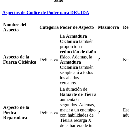
Salto
.
Aspectos de Códice de Poder para DRUIDA
Nombre del
Categoría
Poder de Aspecto
Mazmorra
Re
Aspecto
La
Armadura
Ciclónica
también
proporciona
reducción de daño
Aspecto de la
físico
. Además, la
Defensivo
?
Keh
Fuerza Ciclónica
Armadura
Ciclónica
también
se aplicará a todos
los aliados
cercanos.
La duración de
Baluarte de Tierra
aumenta
6
segundos. Además,
Aspecto de la
matar a un enemigo
Est
Piedra
Defensivo
?
con habilidades de
adu
Reparadora
Tierra
recarga
X
de la barrera de tu