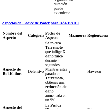
duración
puede
extenderse.
Aspectos de Códice de Poder para BÁRBARO
Nombre del
Poder de
Categoría
Mazmorra
Región/zona
Aspecto
Aspecto
Salto
crea
Terremoto
que inflige
X
daño físico
durante
4
segundos.
Aspecto de
Mientras estás
Defensivo
?
Hawezar
Bul-Kathos
parado en
Terremoto
,
obtienes una
reducción de
daño
aumentada en
un
5%
.
La
Piel de
Aspecto del