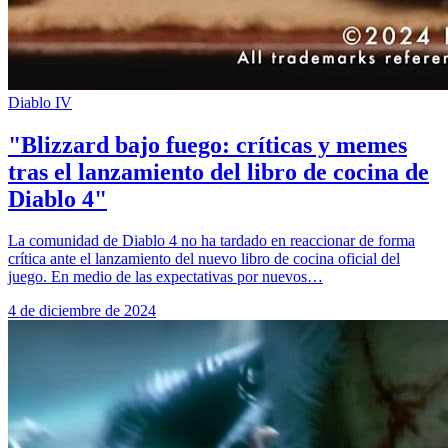
Diablo IV
"Blizzard bajo fuego: críticas y memes
tras el lanzamiento del libro de cocina de
Diablo 4"
La comunidad de Diablo 4 no ha tardado en reaccionar de forma
crítica ante el lanzamiento del nuevo libro de cocina oficial del
juego. En medio de las expectativas por nuevos…
4 de diciembre de 2024