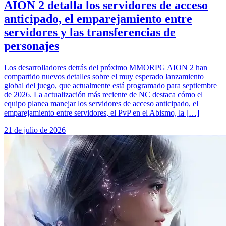
AION 2 detalla los servidores de acceso
anticipado, el emparejamiento entre
servidores y las transferencias de
personajes
Los desarrolladores detrás del próximo MMORPG AION 2 han
compartido nuevos detalles sobre el muy esperado lanzamiento
global del juego, que actualmente está programado para septiembre
de 2026. La actualización más reciente de NC destaca cómo el
equipo planea manejar los servidores de acceso anticipado, el
emparejamiento entre servidores, el PvP en el Abismo, la […]
21 de julio de 2026