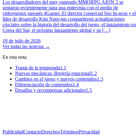
Los desarrolladores del muy esperado MMORPG AION 2 se
sentaron recientemente para una entrevista con el medio de
videojuegos japonés 4Gamer. El director comercial Seo In-seop y el
líder de desarrollo Kim Nam-jun compartieron actualizaciones
cruciales sobre la historia del desarrollo del juego, el lanzamiento en
Corea del Sur, el próximo lanzamiento global y su […]
19 de julio de 2026
Ver todas las noticias
→
En esta nota
Trama de la temporada
1.1
Nuevas mecánicas: Brujería estacional
1.2
Cambios en el juego y nuevos contenidos
1.3
Diferenciación de contenidos
1.4
Desafíos y recompensas adicionales
1.5
Publicidad
Contacto
Derechos
Términos
Privacidad