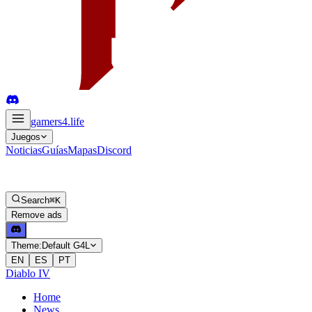
gamers4
.life
Juegos
Noticias
Guías
Mapas
Discord
Search
⌘K
Remove ads
Theme:
Default G4L
EN
ES
PT
Diablo IV
Home
News