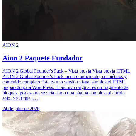
AION 2
Aion 2 Paquete Fundador
AION 2 Global Founder's Pack – Vista previa Vista previa HTML
AION 2 Global Founder's Pack: acceso anticipado, cosméticos y
contenido completo Esta es una versión visual simple del HTML
preparado para WordPress. El archivo original es un fragmento de
bloques, por eso no se veía como una página completa al abrirlo
solo. SEO title […]
24 de julio de 2026