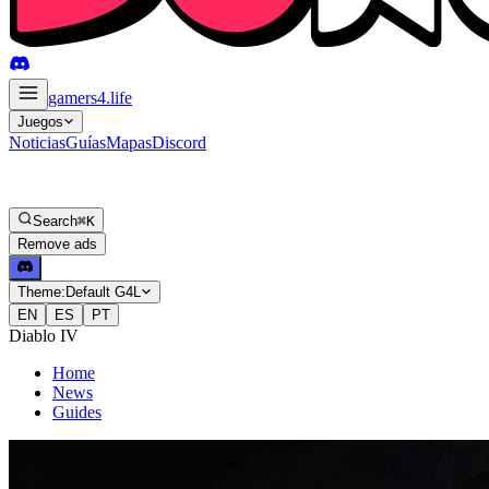
gamers4
.life
Juegos
Noticias
Guías
Mapas
Discord
Search
⌘K
Remove ads
Theme:
Default G4L
EN
ES
PT
Diablo IV
Home
News
Guides