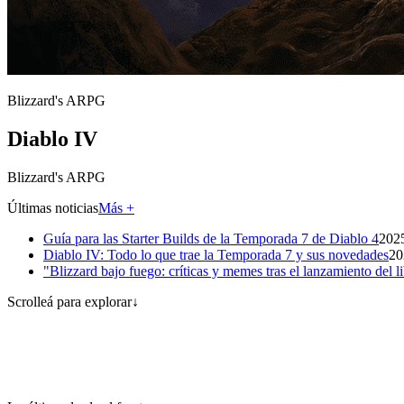
Blizzard's ARPG
Diablo IV
Blizzard's ARPG
Últimas noticias
Más
+
Guía para las Starter Builds de la Temporada 7 de Diablo 4
202
Diablo IV: Todo lo que trae la Temporada 7 y sus novedades
20
"Blizzard bajo fuego: críticas y memes tras el lanzamiento del 
Scrolleá para explorar
↓