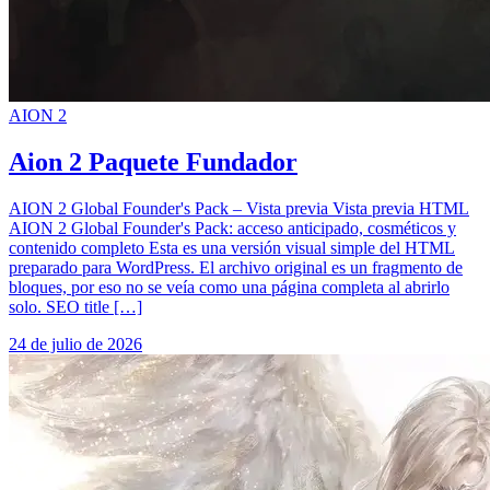
AION 2
Aion 2 Paquete Fundador
AION 2 Global Founder's Pack – Vista previa Vista previa HTML
AION 2 Global Founder's Pack: acceso anticipado, cosméticos y
contenido completo Esta es una versión visual simple del HTML
preparado para WordPress. El archivo original es un fragmento de
bloques, por eso no se veía como una página completa al abrirlo
solo. SEO title […]
24 de julio de 2026