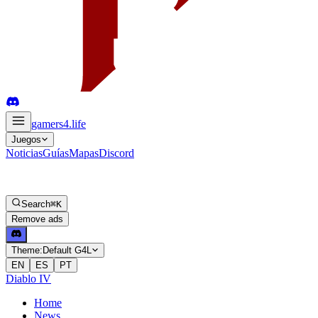
gamers4
.life
Juegos
Noticias
Guías
Mapas
Discord
Search
⌘K
Remove ads
Theme:
Default G4L
EN
ES
PT
Diablo IV
Home
News