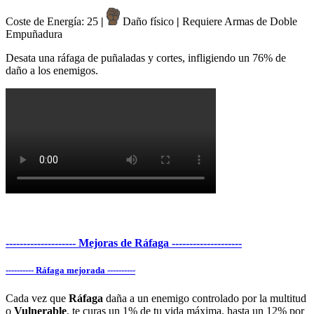
Coste de Energía: 25
|
Daño físico
|
Requiere Armas de Doble
Empuñadura
Desata una ráfaga de puñaladas y cortes, infligiendo un 76% de
daño a los enemigos.
-------------------- Mejoras de Ráfaga --------------------
---------- Ráfaga mejorada ----------
Cada vez que
Ráfaga
daña a un enemigo controlado por la multitud
o
Vulnerable
, te curas un 1% de tu vida máxima, hasta un 12% por