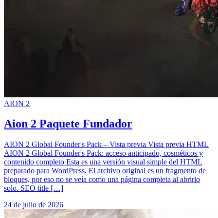
AION 2
Aion 2 Paquete Fundador
AION 2 Global Founder's Pack – Vista previa Vista previa HTML
AION 2 Global Founder's Pack: acceso anticipado, cosméticos y
contenido completo Esta es una versión visual simple del HTML
preparado para WordPress. El archivo original es un fragmento de
bloques, por eso no se veía como una página completa al abrirlo
solo. SEO title […]
24 de julio de 2026