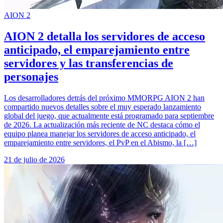
AION 2
AION 2 detalla los servidores de acceso
anticipado, el emparejamiento entre
servidores y las transferencias de
personajes
Los desarrolladores detrás del próximo MMORPG AION 2 han
compartido nuevos detalles sobre el muy esperado lanzamiento
global del juego, que actualmente está programado para septiembre
de 2026. La actualización más reciente de NC destaca cómo el
equipo planea manejar los servidores de acceso anticipado, el
emparejamiento entre servidores, el PvP en el Abismo, la […]
21 de julio de 2026