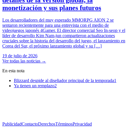
detalles de la versión global, la
monetización y sus planes futuros
Los desarrolladores del muy esperado MMORPG AION 2 se
sentaron recientemente para una entrevista con el medio de
videojuegos japonés 4Gamer. El director comercial Seo In-seop y el
líder de desarrollo Kim Nam-jun compartieron actualizaciones
cruciales sobre la historia del desarrollo del juego, el lanzamiento en
Corea del Sur, el próximo lanzamiento global y su […]
19 de julio de 2026
Ver todas las noticias
→
En esta nota
Blizzard despide al diseñador principal de la temporada
1
Ya tienen un remplazo
2
Publicidad
Contacto
Derechos
Términos
Privacidad