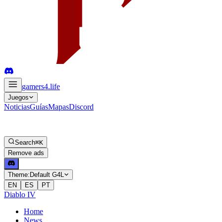
gamers4
.life
Juegos
Noticias
Guías
Mapas
Discord
Search
⌘K
Remove ads
Theme:
Default G4L
EN
ES
PT
Diablo IV
Home
News