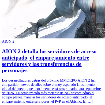
AION 2
AION 2 detalla los servidores de acceso
anticipado, el emparejamiento entre
servidores y las transferencias de
personajes
Los desarrolladores detrás del próximo MMORPG AION 2 han
compartido nuevos detalles sobre el muy esperado lanzamiento
global del juego, que actualmente está programado para septiembre
de 2026. La actualización más reciente de NC destaca cómo el
equipo planea manejar los servidores de acceso anticipado, el
emparejamiento entre servidores, el PvP en el Abismo, la […]