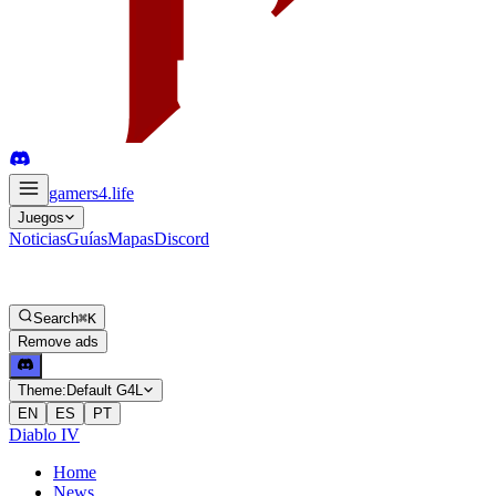
gamers4
.life
Juegos
Noticias
Guías
Mapas
Discord
Search
⌘K
Remove ads
Theme:
Default G4L
EN
ES
PT
Diablo IV
Home
News