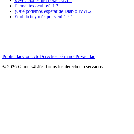
Revelaciones inesperadas
1.1.1
Elementos ocultos
1.1.2
¿Qué podemos esperar de Diablo IV?
1.2
Equilibrio y más por venir
1.2.1
Publicidad
Contacto
Derechos
Términos
Privacidad
© 2026 Gamers4Life. Todos los derechos reservados.