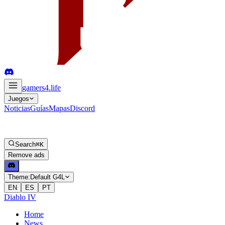
gamers4
.life
Juegos
Noticias
Guías
Mapas
Discord
Search
⌘K
Remove ads
Theme:
Default G4L
EN
ES
PT
Diablo IV
Home
News