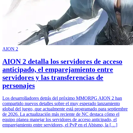
AION 2
AION 2 detalla los servidores de acceso
anticipado, el emparejamiento entre
servidores y las transferencias de
personajes
Los desarrolladores detrás del próximo MMORPG AION 2 han
compartido nuevos detalles sobre el muy esperado lanzamiento
global del juego, que actualmente está programado para septiembre
de 2026. La actualización más reciente de NC destaca cómo el
equipo planea manejar los servidores de acceso anticipado, el
emparejamiento entre servidores, el PvP en el Abismo, la […]