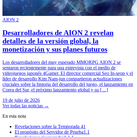
AION 2
Desarrolladores de AION 2 revelan
detalles de la versión global, la
monetización y sus planes futuros
Los desarrolladores del muy esperado MMORPG AION 2 se
sentaron recientemente para una entrevista con el medio de
videojuegos japonés 4Gamer. El director comercial Seo In-seop y el
líder de desarrollo Kim Nam-jun compartieron actualizaciones
cruciales sobre la historia del desarrollo del juego, el lanzamiento en
Corea del Sur, el próximo lanzamiento global y su […]
19 de julio de 2026
Ver todas las noticias
→
En esta nota
Revelaciones sobre la Temporada 4
1
El propósito del Servidor de Prueba
1.1