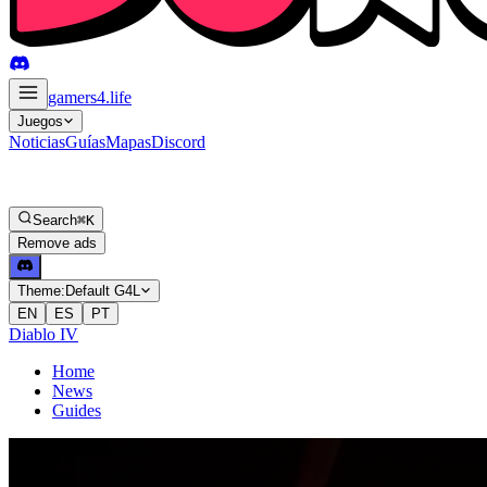
gamers4
.life
Juegos
Noticias
Guías
Mapas
Discord
Search
⌘K
Remove ads
Theme:
Default G4L
EN
ES
PT
Diablo IV
Home
News
Guides