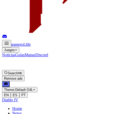
gamers4
.life
Juegos
Noticias
Guías
Mapas
Discord
Search
⌘K
Remove ads
Theme:
Default G4L
EN
ES
PT
Diablo IV
Home
News