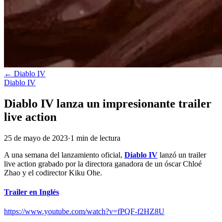
←
Diablo IV
Diablo IV
Diablo IV lanza un impresionante trailer
live action
25 de mayo de 2023
·
1
min
de lectura
A una semana del lanzamiento oficial,
Diablo IV
lanzó un trailer
live action grabado por la directora ganadora de un óscar Chloé
Zhao y el codirector Kiku Ohe.
Trailer en Inglés
https://www.youtube.com/watch?v=fPQF-f2HZ8U