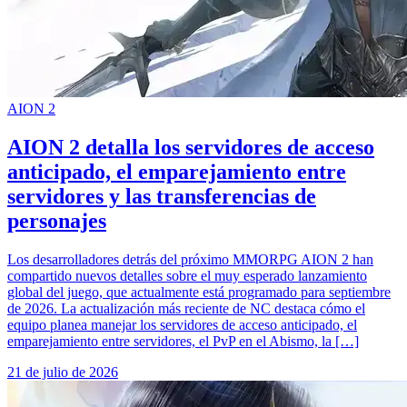
AION 2
AION 2 detalla los servidores de acceso
anticipado, el emparejamiento entre
servidores y las transferencias de
personajes
Los desarrolladores detrás del próximo MMORPG AION 2 han
compartido nuevos detalles sobre el muy esperado lanzamiento
global del juego, que actualmente está programado para septiembre
de 2026. La actualización más reciente de NC destaca cómo el
equipo planea manejar los servidores de acceso anticipado, el
emparejamiento entre servidores, el PvP en el Abismo, la […]
21 de julio de 2026