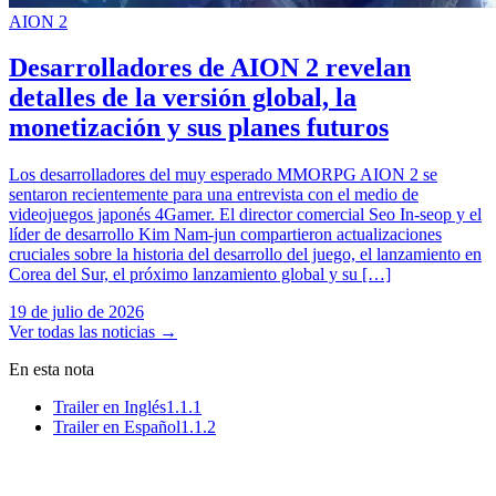
AION 2
Desarrolladores de AION 2 revelan
detalles de la versión global, la
monetización y sus planes futuros
Los desarrolladores del muy esperado MMORPG AION 2 se
sentaron recientemente para una entrevista con el medio de
videojuegos japonés 4Gamer. El director comercial Seo In-seop y el
líder de desarrollo Kim Nam-jun compartieron actualizaciones
cruciales sobre la historia del desarrollo del juego, el lanzamiento en
Corea del Sur, el próximo lanzamiento global y su […]
19 de julio de 2026
Ver todas las noticias
→
En esta nota
Trailer en Inglés
1.1.1
Trailer en Español
1.1.2