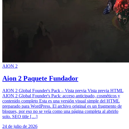
AION 2
Aion 2 Paquete Fundador
AION 2 Global Founder's Pack – Vista previa Vista previa HTML
AION 2 Global Founder's Pack: acceso anticipado, cosméticos y
contenido completo Esta es una versión visual simple del HTML
preparado para WordPress. El archivo original es un fragmento de
bloques, por eso no se veía como una página completa al abrirlo
solo. SEO title […]
24 de julio de 2026