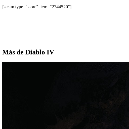
[steam type="store" item="2344520"]
Más de Diablo IV