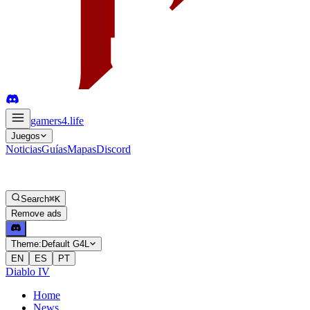
gamers4
.life
Juegos
Noticias
Guías
Mapas
Discord
Search
⌘K
Remove ads
Theme:
Default G4L
EN
ES
PT
Diablo IV
Home
News