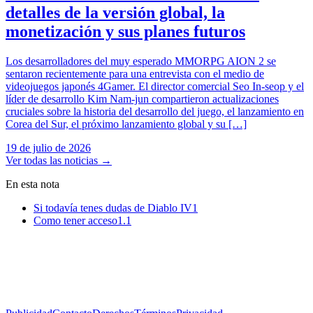
detalles de la versión global, la
monetización y sus planes futuros
Los desarrolladores del muy esperado MMORPG AION 2 se
sentaron recientemente para una entrevista con el medio de
videojuegos japonés 4Gamer. El director comercial Seo In-seop y el
líder de desarrollo Kim Nam-jun compartieron actualizaciones
cruciales sobre la historia del desarrollo del juego, el lanzamiento en
Corea del Sur, el próximo lanzamiento global y su […]
19 de julio de 2026
Ver todas las noticias
→
En esta nota
Si todavía tenes dudas de Diablo IV
1
Como tener acceso
1.1