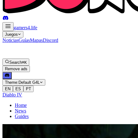
gamers4
.life
Juegos
Noticias
Guías
Mapas
Discord
Search
⌘K
Remove ads
Theme:
Default G4L
EN
ES
PT
Diablo IV
Home
News
Guides