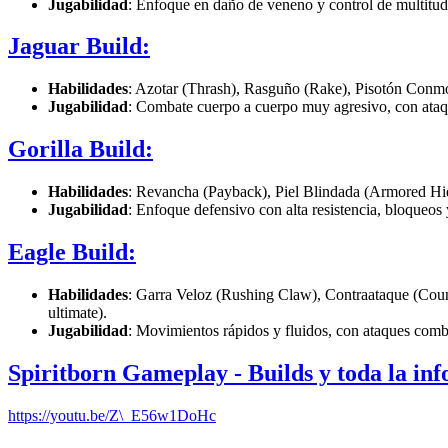
Jugabilidad
: Enfoque en daño de veneno y control de multitud
Jaguar Build:
Habilidades
: Azotar (Thrash), Rasguño (Rake), Pisotón Conmo
Jugabilidad
: Combate cuerpo a cuerpo muy agresivo, con ataq
Gorilla Build:
Habilidades
: Revancha (Payback), Piel Blindada (Armored Hide
Jugabilidad
: Enfoque defensivo con alta resistencia, bloqueos
Eagle Build:
Habilidades
: Garra Veloz (Rushing Claw), Contraataque (Coun
ultimate).
Jugabilidad
: Movimientos rápidos y fluidos, con ataques comb
Spiritborn Gameplay - Builds y toda la in
https://youtu.be/Z\_E56w1DoHc