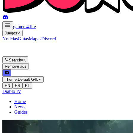
gamers4
.life
Juegos
Noticias
Guías
Mapas
Discord
Search
⌘K
Remove ads
Theme:
Default G4L
EN
ES
PT
Diablo IV
Home
News
Guides