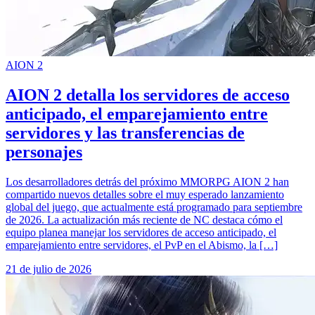
AION 2
AION 2 detalla los servidores de acceso
anticipado, el emparejamiento entre
servidores y las transferencias de
personajes
Los desarrolladores detrás del próximo MMORPG AION 2 han
compartido nuevos detalles sobre el muy esperado lanzamiento
global del juego, que actualmente está programado para septiembre
de 2026. La actualización más reciente de NC destaca cómo el
equipo planea manejar los servidores de acceso anticipado, el
emparejamiento entre servidores, el PvP en el Abismo, la […]
21 de julio de 2026