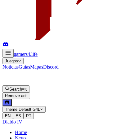
gamers4
.life
Juegos
Noticias
Guías
Mapas
Discord
Search
⌘K
Remove ads
Theme:
Default G4L
EN
ES
PT
Diablo IV
Home
News