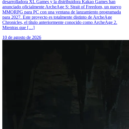
desarrolladora XL Games y la distribuidora Kakao Games han
anunciado oficialmente ArcheAge S: Strait of Freedom, un nuevo
MMORPG para PC con una ventana de lanzamiento programada
para 2027. Este proyecto es totalmente distinto de ArcheAge
Chronicles, el título anteriormente conocido como ArcheAge 2.
Mientras que […]
10 de agosto de 2026