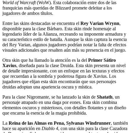
World of Warcraft
(WoW). Esta colaboración entre dos de las
franquicias más queridas de Blizzard promete deleitar a los
jugadores de ambos títulos.
Entre las skins destacadas se encuentra el
Rey Varian Wrynn
,
disponible para la clase Bárbaro. Esta skin rinde homenaje al
legendario líder de la Alianza, recreando su imponente armadura y
su característico estilo de batalla. Aunque la skin captura la esencia
del Rey Varian, algunos jugadores podrían notar la falta de efectos
visuales adicionales que resalten aún más su presencia en el juego.
Otra skin que ha llamado la atención es la del
Primer Sátiro
Xavius
, diseñada para la clase Druida. Esta skin presenta un nivel
de detalle impresionante, con un enfoque en las texturas y efectos
que recuerdan a la sombría y poderosa figura de Xavius. Los
jugadores que elijan esta skin encontrarán que sus personajes
druidas adoptan una apariencia oscura y mística.
Para la clase Nigromante, se ha lanzado la skin de
Shatath
, un
personaje atrapado en una daga por eones. Esta skin combina
elementos oscuros y misteriosos, con detalles flotantes y un diseño
que encarna la esencia de la magia prohibida.
La
Reina de las Almas en Pena, Sylvanas Windrunner
, también
hace su aparición en
Diablo 4
, con una skin para la clase Cazadora