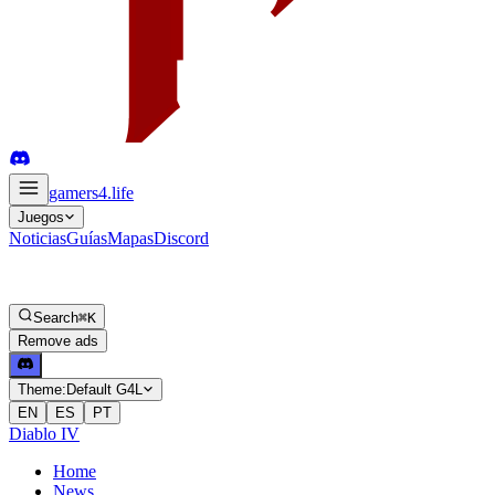
gamers4
.life
Juegos
Noticias
Guías
Mapas
Discord
Search
⌘K
Remove ads
Theme:
Default G4L
EN
ES
PT
Diablo IV
Home
News