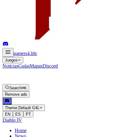
gamers4
.life
Juegos
Noticias
Guías
Mapas
Discord
Search
⌘K
Remove ads
Theme:
Default G4L
EN
ES
PT
Diablo IV
Home
News