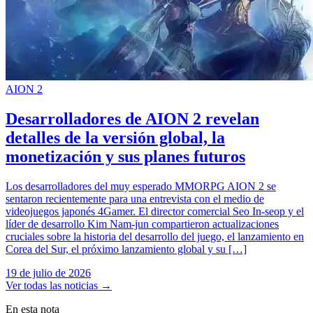
AION 2
Desarrolladores de AION 2 revelan
detalles de la versión global, la
monetización y sus planes futuros
Los desarrolladores del muy esperado MMORPG AION 2 se
sentaron recientemente para una entrevista con el medio de
videojuegos japonés 4Gamer. El director comercial Seo In-seop y el
líder de desarrollo Kim Nam-jun compartieron actualizaciones
cruciales sobre la historia del desarrollo del juego, el lanzamiento en
Corea del Sur, el próximo lanzamiento global y su […]
19 de julio de 2026
Ver todas las noticias
→
En esta nota