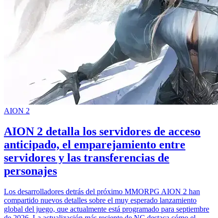
AION 2
AION 2 detalla los servidores de acceso
anticipado, el emparejamiento entre
servidores y las transferencias de
personajes
Los desarrolladores detrás del próximo MMORPG AION 2 han
compartido nuevos detalles sobre el muy esperado lanzamiento
global del juego, que actualmente está programado para septiembre
de 2026. La actualización más reciente de NC destaca cómo el