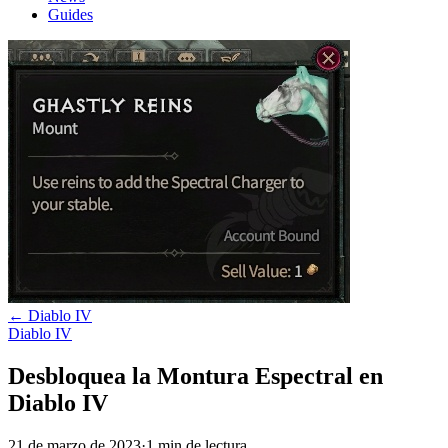
Guides
←
Diablo IV
Diablo IV
Desbloquea la Montura Espectral en
Diablo IV
21 de marzo de 2023
·
1
min
de lectura