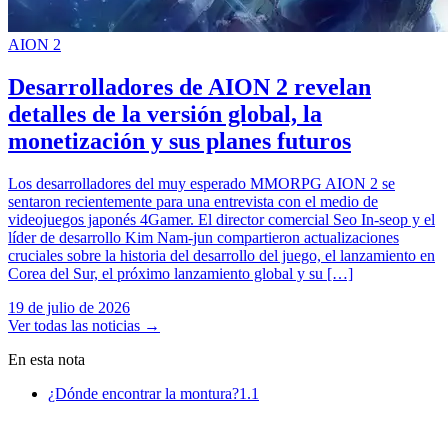
AION 2
Desarrolladores de AION 2 revelan
detalles de la versión global, la
monetización y sus planes futuros
Los desarrolladores del muy esperado MMORPG AION 2 se
sentaron recientemente para una entrevista con el medio de
videojuegos japonés 4Gamer. El director comercial Seo In-seop y el
líder de desarrollo Kim Nam-jun compartieron actualizaciones
cruciales sobre la historia del desarrollo del juego, el lanzamiento en
Corea del Sur, el próximo lanzamiento global y su […]
19 de julio de 2026
Ver todas las noticias
→
En esta nota
¿Dónde encontrar la montura?
1.1