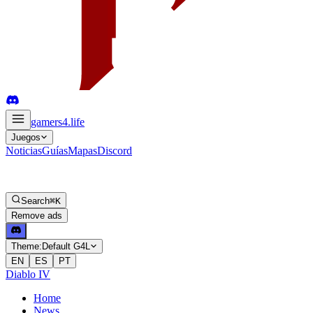
gamers4
.life
Juegos
Noticias
Guías
Mapas
Discord
Search
⌘K
Remove ads
Theme:
Default G4L
EN
ES
PT
Diablo IV
Home
News