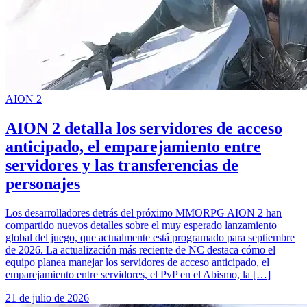
AION 2
AION 2 detalla los servidores de acceso
anticipado, el emparejamiento entre
servidores y las transferencias de
personajes
Los desarrolladores detrás del próximo MMORPG AION 2 han
compartido nuevos detalles sobre el muy esperado lanzamiento
global del juego, que actualmente está programado para septiembre
de 2026. La actualización más reciente de NC destaca cómo el
equipo planea manejar los servidores de acceso anticipado, el
emparejamiento entre servidores, el PvP en el Abismo, la […]
21 de julio de 2026