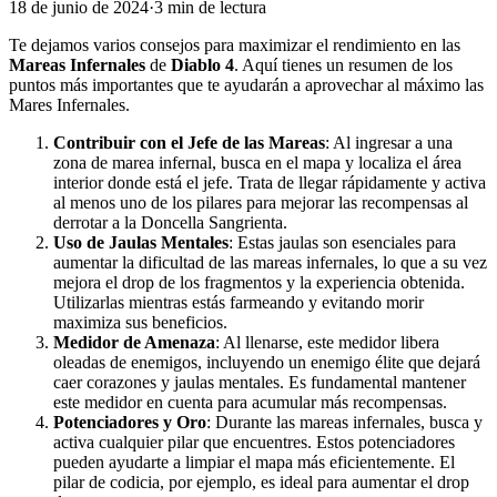
18 de junio de 2024
·
3
min
de lectura
Te dejamos varios consejos para maximizar el rendimiento en las
Mareas Infernales
de
Diablo 4
. Aquí tienes un resumen de los
puntos más importantes que te ayudarán a aprovechar al máximo las
Mares Infernales.
Contribuir con el Jefe de las Mareas
: Al ingresar a una
zona de marea infernal, busca en el mapa y localiza el área
interior donde está el jefe. Trata de llegar rápidamente y activa
al menos uno de los pilares para mejorar las recompensas al
derrotar a la Doncella Sangrienta.
Uso de Jaulas Mentales
: Estas jaulas son esenciales para
aumentar la dificultad de las mareas infernales, lo que a su vez
mejora el drop de los fragmentos y la experiencia obtenida.
Utilizarlas mientras estás farmeando y evitando morir
maximiza sus beneficios.
Medidor de Amenaza
: Al llenarse, este medidor libera
oleadas de enemigos, incluyendo un enemigo élite que dejará
caer corazones y jaulas mentales. Es fundamental mantener
este medidor en cuenta para acumular más recompensas.
Potenciadores y Oro
: Durante las mareas infernales, busca y
activa cualquier pilar que encuentres. Estos potenciadores
pueden ayudarte a limpiar el mapa más eficientemente. El
pilar de codicia, por ejemplo, es ideal para aumentar el drop