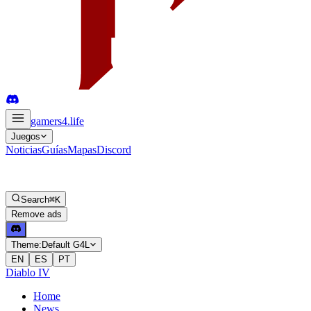
gamers4
.life
Juegos
Noticias
Guías
Mapas
Discord
Search
⌘K
Remove ads
Theme:
Default G4L
EN
ES
PT
Diablo IV
Home
News