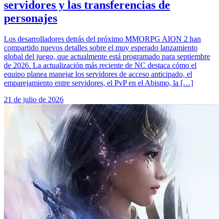
servidores y las transferencias de
personajes
Los desarrolladores detrás del próximo MMORPG AION 2 han
compartido nuevos detalles sobre el muy esperado lanzamiento
global del juego, que actualmente está programado para septiembre
de 2026. La actualización más reciente de NC destaca cómo el
equipo planea manejar los servidores de acceso anticipado, el
emparejamiento entre servidores, el PvP en el Abismo, la […]
21 de julio de 2026