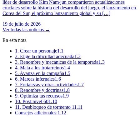
líder de desarrollo Kim Nam-jun compartieron actualizaciones
cruciales sobre la historia del desarrollo del juego, el lanzamiento en
Corea del Sur, el próximo lanzamiento global y su […]
19 de julio de 2026
Ver todas las noticias
→
En esta nota
1. Crear un personaje
1.1
2. Elige la dificultad adecuada
1.2
3. Renombre y mecánicas de la temporada
1.3
4. Mata a los trotarreinos
1.4
5. Avanza en la campaña
1.5
6. Mareas infernales
1.6
7. Fortalezas y otras actividades
1.7
8. Renombre y doctrinas
1.8
9. Optimiza tus recursos
1.9
10. Post-nivel 60
1.10
11. Desbloqueo de tormento 1
1.11
Consejos adicionales:
1.12