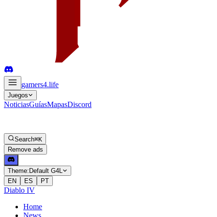
gamers4
.life
Juegos
Noticias
Guías
Mapas
Discord
Search
⌘K
Remove ads
Theme:
Default G4L
EN
ES
PT
Diablo IV
Home
News