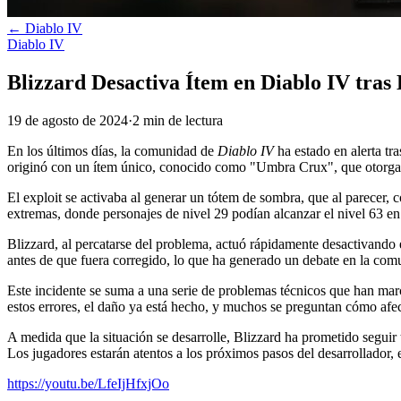
←
Diablo IV
Diablo IV
Blizzard Desactiva Ítem en Diablo IV tras
19 de agosto de 2024
·
2
min
de lectura
En los últimos días, la comunidad de
Diablo IV
ha estado en alerta tr
originó con un ítem único, conocido como "Umbra Crux", que otorgaba
El exploit se activaba al generar un tótem de sombra, que al parecer,
extremas, donde personajes de nivel 29 podían alcanzar el nivel 63 e
Blizzard, al percatarse del problema, actuó rápidamente desactivando 
antes de que fuera corregido, lo que ha generado un debate en la comu
Este incidente se suma a una serie de problemas técnicos que han mar
estos errores, el daño ya está hecho, y muchos se preguntan cómo afect
A medida que la situación se desarrolle, Blizzard ha prometido seguir 
Los jugadores estarán atentos a los próximos pasos del desarrollador,
https://youtu.be/LfeIjHfxjOo