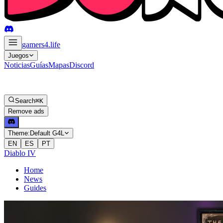
gamers4
.life
Juegos
Noticias
Guías
Mapas
Discord
Search
⌘K
Remove ads
Theme:
Default G4L
EN
ES
PT
Diablo IV
Home
News
Guides