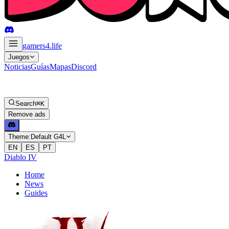
gamers4
.life
Juegos
Noticias
Guías
Mapas
Discord
Search
⌘K
Remove ads
Theme:
Default G4L
EN
ES
PT
Diablo IV
Home
News
Guides