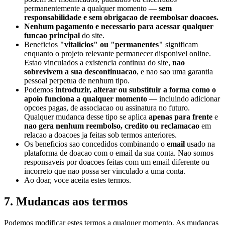
permanentemente a qualquer momento —
sem
responsabilidade e sem obrigacao de reembolsar doacoes.
Nenhum pagamento e necessario para acessar qualquer
funcao principal
do site.
Beneficios
"vitalicios" ou "permanentes"
significam
enquanto o projeto relevante permanecer disponivel online.
Estao vinculados a existencia continua do site,
nao
sobrevivem a sua descontinuacao
, e nao sao uma garantia
pessoal perpetua de nenhum tipo.
Podemos
introduzir, alterar ou substituir a forma como o
apoio funciona a qualquer momento
— incluindo adicionar
opcoes pagas, de associacao ou assinatura no futuro.
Qualquer mudanca desse tipo se aplica
apenas para frente
e
nao gera nenhum reembolso, credito ou reclamacao
em
relacao a doacoes ja feitas sob termos anteriores.
Os beneficios sao concedidos combinando o
email
usado na
plataforma de doacao com o email da sua conta. Nao somos
responsaveis por doacoes feitas com um email diferente ou
incorreto que nao possa ser vinculado a uma conta.
Ao doar, voce aceita estes termos.
7. Mudancas aos termos
Podemos modificar estes termos a qualquer momento. As mudancas