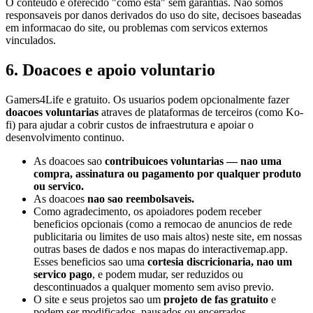
O conteudo e oferecido "como esta" sem garantias. Nao somos
responsaveis por danos derivados do uso do site, decisoes baseadas
em informacao do site, ou problemas com servicos externos
vinculados.
6. Doacoes e apoio voluntario
Gamers4Life e gratuito. Os usuarios podem opcionalmente fazer
doacoes voluntarias
atraves de plataformas de terceiros (como Ko-
fi) para ajudar a cobrir custos de infraestrutura e apoiar o
desenvolvimento continuo.
As doacoes sao
contribuicoes voluntarias — nao uma
compra, assinatura ou pagamento por qualquer produto
ou servico.
As doacoes
nao sao reembolsaveis.
Como agradecimento, os apoiadores podem receber
beneficios opcionais (como a remocao de anuncios de rede
publicitaria ou limites de uso mais altos) neste site, em nossas
outras bases de dados e nos mapas do interactivemap.app.
Esses beneficios sao uma
cortesia discricionaria, nao um
servico pago
, e podem mudar, ser reduzidos ou
descontinuados a qualquer momento sem aviso previo.
O site e seus projetos sao um
projeto de fas gratuito
e
podem ser modificados, pausados ou encerrados