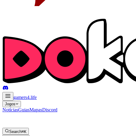
gamers4
.life
Jogos
Notícias
Guias
Mapas
Discord
Search
⌘K