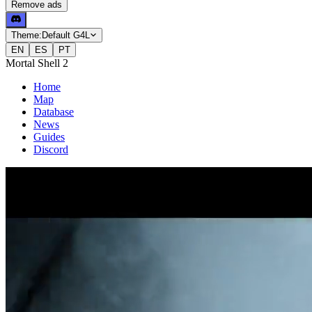
Remove ads
Theme:
Default G4L
EN
ES
PT
Mortal Shell 2
Home
Map
Database
News
Guides
Discord