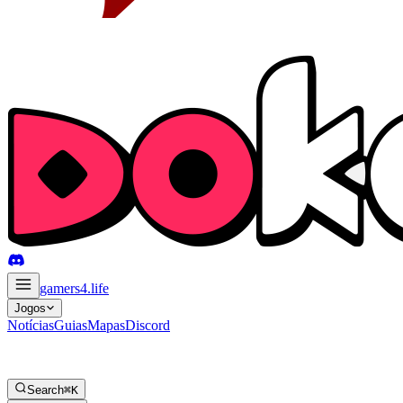
gamers4
.life
Jogos
Notícias
Guias
Mapas
Discord
Search
⌘K