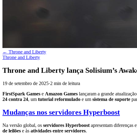
←
Throne and Liberty
Throne and Liberty
Throne and Liberty lança Solisium’s Awak
19 de setembro de 2025
·
2
min
de leitura
FirstSpark Games
e
Amazon Games
lançaram a grande atualizaçã
24 contra 24
, um
tutorial reformulado
e um
sistema de suporte
par
Mudanças nos servidores Hyperboost
Na versão global, os
servidores Hyperboost
apresentam diferenças e
de leilões
e às
atividades entre servidores
.