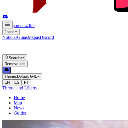
gamers4
.life
Jogos
Notícias
Guias
Mapas
Discord
Search
⌘K
Remove ads
Theme:
Default G4L
EN
ES
PT
Throne and Liberty
Home
Map
News
Guides