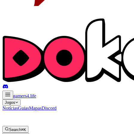
gamers4
.life
Jogos
Notícias
Guias
Mapas
Discord
Search
⌘K