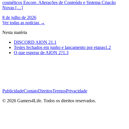
cosméticos Encore. Alterações de Conteúdo e Sistema Criação
Novas […]
8 de julho de 2026
Ver todas as notícias
→
Nesta matéria
DISCORD AION 2
1.1
Testes fechados em junho e lançamento por etapas
1.2
O que esperar de AION 2?
1.3
Publicidade
Contato
Direitos
Termos
Privacidade
© 2026 Gamers4Life. Todos os direitos reservados.