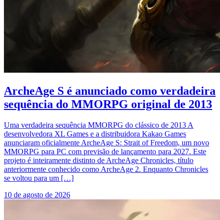
ArcheAge S é anunciado como verdadeira
sequência do MMORPG original de 2013
Uma verdadeira sequência MMORPG do clássico de 2013 A
desenvolvedora XL Games e a distribuidora Kakao Games
anunciaram oficialmente ArcheAge S: Strait of Freedom, um novo
MMORPG para PC com previsão de lançamento para 2027. Este
projeto é inteiramente distinto de ArcheAge Chronicles, título
anteriormente conhecido como ArcheAge 2. Enquanto Chronicles
se voltou para um […]
10 de agosto de 2026