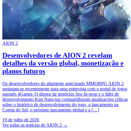
AION 2
Desenvolvedores de AION 2 revelam
detalhes da versão global, monetização e
planos futuros
Os desenvolvedores do altamente antecipado MMORPG AION 2
sentaram-se recentemente para uma entrevista com o portal de jogos
japonês 4Gamer. O diretor de negócios Seo In-seop e o líder de
desenvolvimento Kim Nam-jun compartilharam atualizações críticas
sobre o histórico de desenvolvimento do jogo, o lançamento na
Coreia do Sul, o próximo lançamento global e a […]
19 de julho de 2026
Ver todas as notícias de AION 2
→