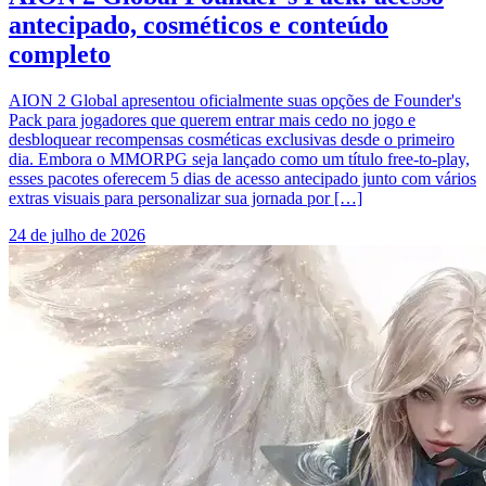
antecipado, cosméticos e conteúdo
completo
AION 2 Global apresentou oficialmente suas opções de Founder's
Pack para jogadores que querem entrar mais cedo no jogo e
desbloquear recompensas cosméticas exclusivas desde o primeiro
dia. Embora o MMORPG seja lançado como um título free-to-play,
esses pacotes oferecem 5 dias de acesso antecipado junto com vários
extras visuais para personalizar sua jornada por […]
24 de julho de 2026