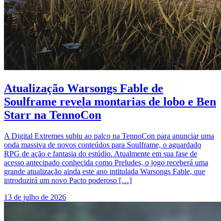
Atualização Warsongs Fable de
Soulframe revela montarias de lobo e Ben
Starr na TennoCon
A Digital Extremes subiu ao palco na TennoCon para anunciar uma
onda massiva de novos conteúdos para Soulframe, o aguardado
RPG de ação e fantasia do estúdio. Atualmente em sua fase de
acesso antecipado conhecida como Preludes, o jogo receberá uma
grande atualização ainda este ano intitulada Warsongs Fable, que
introduzirá um novo Pacto poderoso […]
13 de julho de 2026