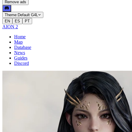
Remove ads
Theme:
Default G4L
EN
ES
PT
AION 2
Home
Map
Database
News
Guides
Discord