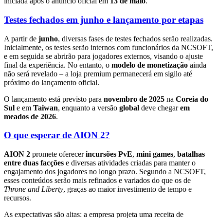
iniciada após o anúncio oficial em
13 de maio
.
Testes fechados em junho e lançamento por etapas
A partir de
junho
, diversas fases de testes fechados serão realizadas.
Inicialmente, os testes serão internos com funcionários da NCSOFT,
e em seguida se abrirão para jogadores externos, visando o ajuste
final da experiência. No entanto, o
modelo de monetização
ainda
não será revelado – a loja premium permanecerá em sigilo até
próximo do lançamento oficial.
O lançamento está previsto para
novembro de 2025
na
Coreia do
Sul
e em
Taiwan
, enquanto a versão
global
deve chegar
em
meados de 2026
.
O que esperar de AION 2?
AION 2
promete oferecer
incursões PvE
,
mini games
,
batalhas
entre duas facções
e diversas atividades criadas para manter o
engajamento dos jogadores no longo prazo. Segundo a NCSOFT,
esses conteúdos serão mais refinados e variados do que os de
Throne and Liberty
, graças ao maior investimento de tempo e
recursos.
As expectativas são altas: a empresa projeta uma receita de