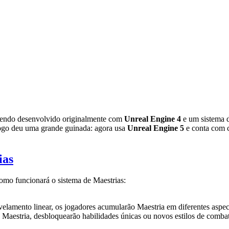
 sendo desenvolvido originalmente com
Unreal Engine 4
e um sistema d
 jogo deu uma grande guinada: agora usa
Unreal Engine 5
e conta com c
ias
omo funcionará o sistema de Maestrias:
velamento linear, os jogadores acumularão Maestria em diferentes aspe
 Maestria, desbloquearão habilidades únicas ou novos estilos de combat