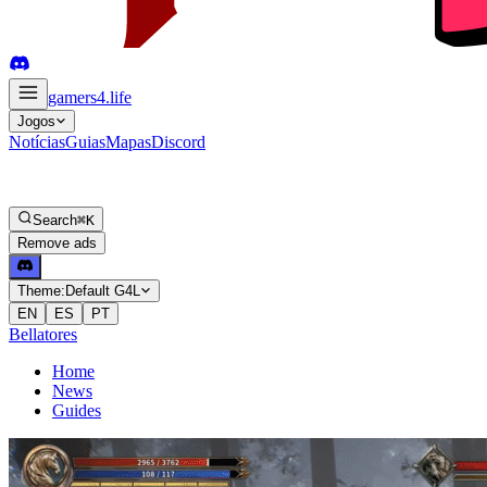
gamers4
.life
Jogos
Notícias
Guias
Mapas
Discord
Search
⌘K
Remove ads
Theme:
Default G4L
EN
ES
PT
Bellatores
Home
News
Guides