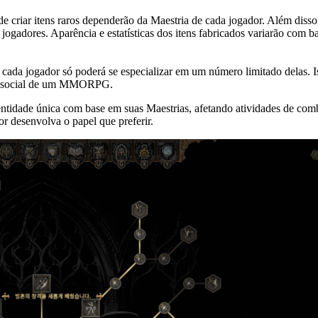
de criar itens raros dependerão da Maestria de cada jogador. Além dis
ogadores. Aparência e estatísticas dos itens fabricados variarão com ba
cada jogador só poderá se especializar em um número limitado delas. Iss
cia social de um MMORPG.
idade única com base em suas Maestrias, afetando atividades de combat
r desenvolva o papel que preferir.