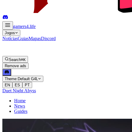
gamers4
.life
Jogos
Notícias
Guias
Mapas
Discord
Search
⌘K
Remove ads
Theme:
Default G4L
EN
ES
PT
Duet Night Abyss
Home
News
Guides