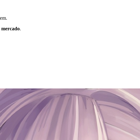
rem.
o mercado
.