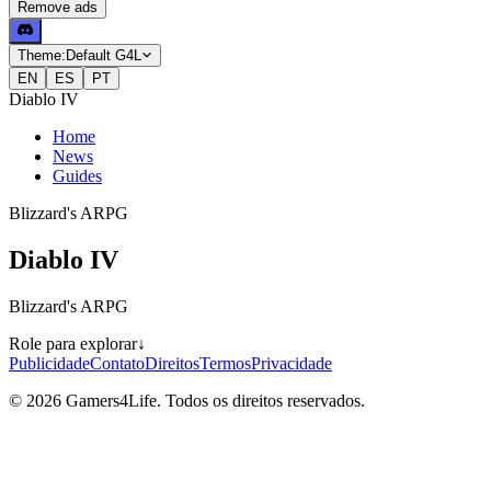
Remove ads
Theme:
Default G4L
EN
ES
PT
Diablo IV
Home
News
Guides
Blizzard's ARPG
Diablo IV
Blizzard's ARPG
Role para explorar
↓
Publicidade
Contato
Direitos
Termos
Privacidade
© 2026 Gamers4Life. Todos os direitos reservados.