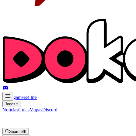
gamers4
.life
Jogos
Notícias
Guias
Mapas
Discord
Search
⌘K