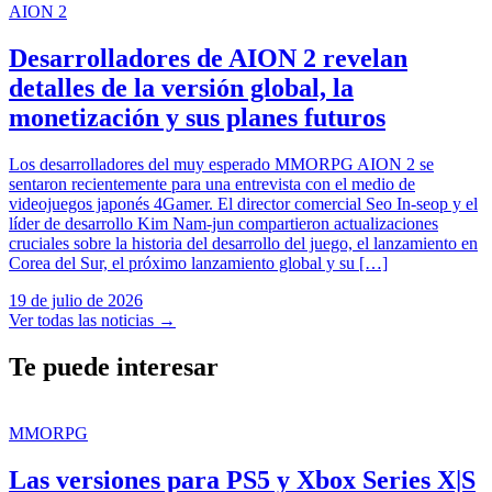
AION 2
Desarrolladores de AION 2 revelan
detalles de la versión global, la
monetización y sus planes futuros
Los desarrolladores del muy esperado MMORPG AION 2 se
sentaron recientemente para una entrevista con el medio de
videojuegos japonés 4Gamer. El director comercial Seo In-seop y el
líder de desarrollo Kim Nam-jun compartieron actualizaciones
cruciales sobre la historia del desarrollo del juego, el lanzamiento en
Corea del Sur, el próximo lanzamiento global y su […]
19 de julio de 2026
Ver todas las noticias
→
Te puede interesar
MMORPG
Las versiones para PS5 y Xbox Series X|S