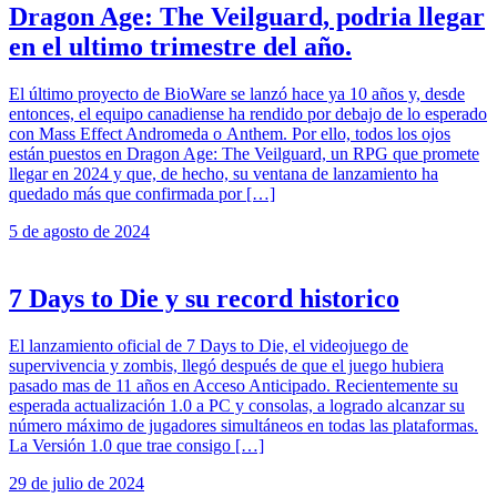
Dragon Age: The Veilguard, podria llegar
en el ultimo trimestre del año.
El último proyecto de BioWare se lanzó hace ya 10 años y, desde
entonces, el equipo canadiense ha rendido por debajo de lo esperado
con Mass Effect Andromeda o Anthem. Por ello, todos los ojos
están puestos en Dragon Age: The Veilguard, un RPG que promete
llegar en 2024 y que, de hecho, su ventana de lanzamiento ha
quedado más que confirmada por […]
5 de agosto de 2024
7 Days to Die y su record historico
El lanzamiento oficial de 7 Days to Die, el videojuego de
supervivencia y zombis, llegó después de que el juego hubiera
pasado mas de 11 años en Acceso Anticipado. Recientemente su
esperada actualización 1.0 a PC y consolas, a logrado alcanzar su
número máximo de jugadores simultáneos en todas las plataformas.
La Versión 1.0 que trae consigo […]
29 de julio de 2024