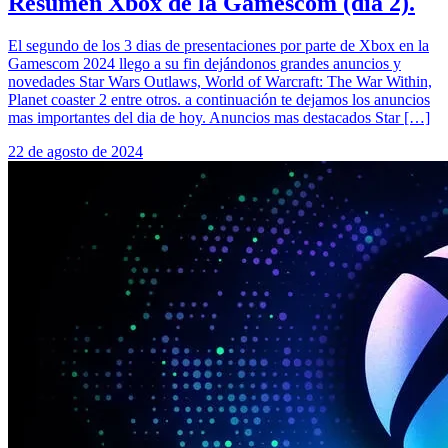
Resumen Xbox de la Gamescom (día 2).
El segundo de los 3 dias de presentaciones por parte de Xbox en la
Gamescom 2024 llego a su fin dejándonos grandes anuncios y
novedades Star Wars Outlaws, World of Warcraft: The War Within,
Planet coaster 2 entre otros. a continuación te dejamos los anuncios
mas importantes del dia de hoy. Anuncios mas destacados Star […]
22 de agosto de 2024