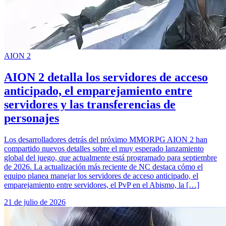
AION 2
AION 2 detalla los servidores de acceso
anticipado, el emparejamiento entre
servidores y las transferencias de
personajes
Los desarrolladores detrás del próximo MMORPG AION 2 han
compartido nuevos detalles sobre el muy esperado lanzamiento
global del juego, que actualmente está programado para septiembre
de 2026. La actualización más reciente de NC destaca cómo el
equipo planea manejar los servidores de acceso anticipado, el
emparejamiento entre servidores, el PvP en el Abismo, la […]
21 de julio de 2026