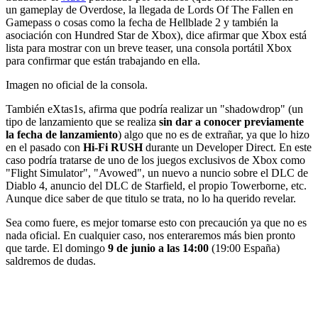
un gameplay de Overdose, la llegada de Lords Of The Fallen en
Gamepass o cosas como la fecha de Hellblade 2 y también la
asociación con Hundred Star de Xbox), dice afirmar que Xbox está
lista para mostrar con un breve teaser, una consola portátil Xbox
para confirmar que están trabajando en ella.
Imagen no oficial de la consola.
También eXtas1s, afirma que podría realizar un "shadowdrop" (un
tipo de lanzamiento que se realiza
sin dar a conocer previamente
la fecha de lanzamiento
) algo que no es de extrañar, ya que lo hizo
en el pasado con
Hi-Fi RUSH
durante un Developer Direct. En este
caso podría tratarse de uno de los juegos exclusivos de Xbox como
"Flight Simulator", "Avowed", un nuevo a nuncio sobre el DLC de
Diablo 4, anuncio del DLC de Starfield, el propio Towerborne, etc.
Aunque dice saber de que titulo se trata, no lo ha querido revelar.
Sea como fuere, es mejor tomarse esto con precaución ya que no es
nada oficial. En cualquier caso, nos enteraremos más bien pronto
que tarde. El domingo
9 de junio a las 14:00
(19:00 España)
saldremos de dudas.