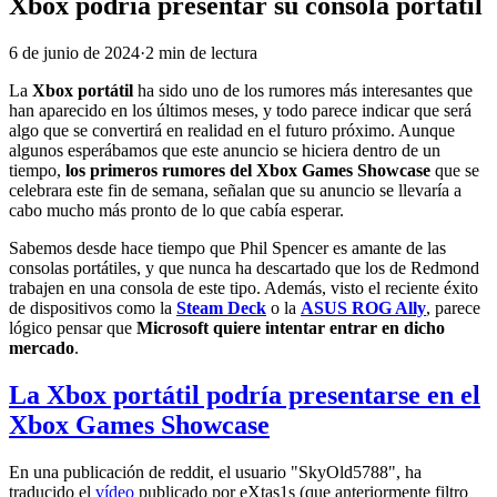
Xbox podría presentar su consola portátil
6 de junio de 2024
·
2
min
de lectura
La
Xbox portátil
ha sido uno de los rumores más interesantes que
han aparecido en los últimos meses, y todo parece indicar que será
algo que se convertirá en realidad en el futuro próximo. Aunque
algunos esperábamos que este anuncio se hiciera dentro de un
tiempo,
los primeros rumores del Xbox Games Showcase
que se
celebrara este fin de semana, señalan que su anuncio se llevaría a
cabo mucho más pronto de lo que cabía esperar.
Sabemos desde hace tiempo que Phil Spencer es amante de las
consolas portátiles, y que nunca ha descartado que los de Redmond
trabajen en una consola de este tipo. Además, visto el reciente éxito
de dispositivos como la
Steam Deck
o la
ASUS ROG Ally
, parece
lógico pensar que
Microsoft quiere intentar entrar en dicho
mercado
.
La Xbox portátil podría presentarse en el
Xbox Games Showcase
En una publicación de reddit, el usuario "SkyOld5788", ha
traducido el
vídeo
publicado por eXtas1s (que anteriormente filtro