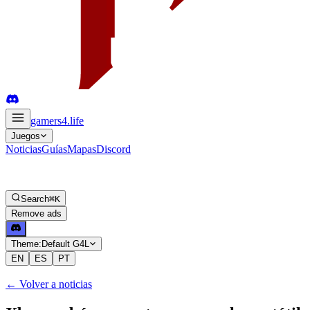
gamers4
.life
Juegos
Noticias
Guías
Mapas
Discord
Search
⌘K
Remove ads
Theme:
Default G4L
EN
ES
PT
←
Volver a noticias