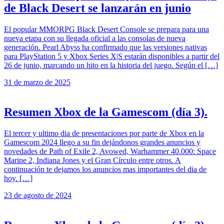
de Black Desert se lanzarán en junio
El popular MMORPG Black Desert Console se prepara para una
nueva etapa con su llegada oficial a las consolas de nueva
generación. Pearl Abyss ha confirmado que las versiones nativas
para PlayStation 5 y Xbox Series X|S estarán disponibles a partir del
26 de junio, marcando un hito en la historia del juego. Según el […]
31 de marzo de 2025
Resumen Xbox de la Gamescom (día 3).
El tercer y ultimo dia de presentaciones por parte de Xbox en la
Gamescom 2024 llego a su fin dejándonos grandes anuncios y
novedades de Path of Exile 2, Avowed, Warhammer 40.000: Space
Marine 2, Indiana Jones y el Gran Círculo entre otros. A
continuación te dejamos los anuncios mas importantes del dia de
hoy. […]
23 de agosto de 2024