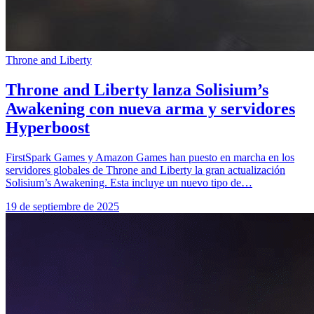
Throne and Liberty
Throne and Liberty lanza Solisium’s
Awakening con nueva arma y servidores
Hyperboost
FirstSpark Games y Amazon Games han puesto en marcha en los
servidores globales de Throne and Liberty la gran actualización
Solisium’s Awakening. Esta incluye un nuevo tipo de…
19 de septiembre de 2025