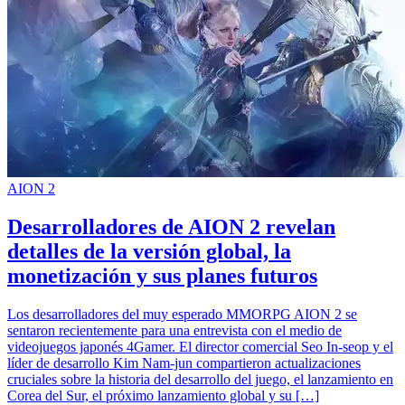
AION 2
Desarrolladores de AION 2 revelan
detalles de la versión global, la
monetización y sus planes futuros
Los desarrolladores del muy esperado MMORPG AION 2 se
sentaron recientemente para una entrevista con el medio de
videojuegos japonés 4Gamer. El director comercial Seo In-seop y el
líder de desarrollo Kim Nam-jun compartieron actualizaciones
cruciales sobre la historia del desarrollo del juego, el lanzamiento en
Corea del Sur, el próximo lanzamiento global y su […]