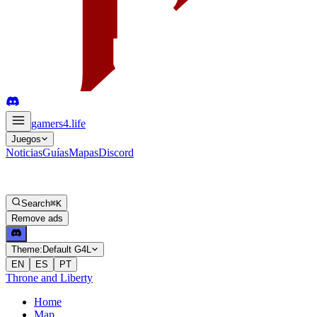
gamers4
.life
Juegos
Noticias
Guías
Mapas
Discord
Search
⌘K
Remove ads
Theme:
Default G4L
EN
ES
PT
Throne and Liberty
Home
Map