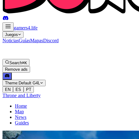
gamers4
.life
Juegos
Noticias
Guías
Mapas
Discord
Search
⌘K
Remove ads
Theme:
Default G4L
EN
ES
PT
Throne and Liberty
Home
Map
News
Guides