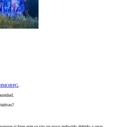
MMORPG
.
munidad.
tativas?
unque si bien este se vio un poco reducido debido a unas