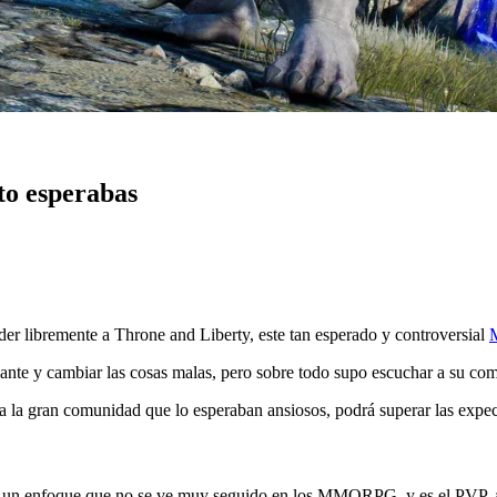
o esperabas
der libremente a Throne and Liberty, este tan esperado y controversial
lante y cambiar las cosas malas, pero sobre todo supo escuchar a su co
a la gran comunidad que lo esperaban ansiosos, podrá superar las expec
er un enfoque que no se ve muy seguido en los MMORPG, y es el PVP, a