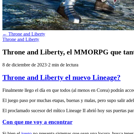
←
Throne and Liberty
Throne and Liberty
Throne and Liberty, el MMORPG que tant
8 de diciembre de 2023
·
2
min
de lectura
Throne and Liberty el nuevo Lineage?
Finalmente llego el día en que todos (al menos en Corea) podrán acce
El juego paso por muchas etapas, buenas y malas, pero supo salir ade
El proclamado sucesor del mítico Lineage II abrió hoy sus puertas par
Con que me voy a encontrar
Si bien el
juego
no presenta sistemas que sean una locura, busca ten