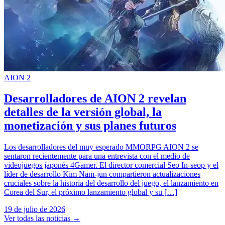
AION 2
Desarrolladores de AION 2 revelan
detalles de la versión global, la
monetización y sus planes futuros
Los desarrolladores del muy esperado MMORPG AION 2 se
sentaron recientemente para una entrevista con el medio de
videojuegos japonés 4Gamer. El director comercial Seo In-seop y el
líder de desarrollo Kim Nam-jun compartieron actualizaciones
cruciales sobre la historia del desarrollo del juego, el lanzamiento en
Corea del Sur, el próximo lanzamiento global y su […]
19 de julio de 2026
Ver todas las noticias
→