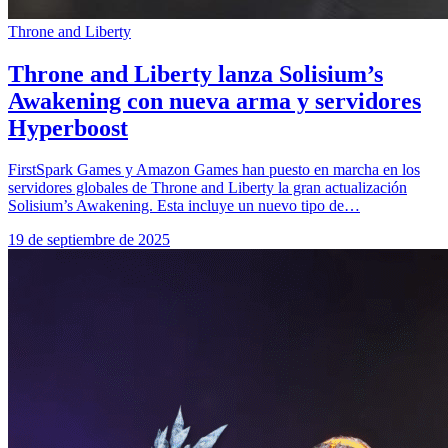
Throne and Liberty
Throne and Liberty lanza Solisium’s
Awakening con nueva arma y servidores
Hyperboost
FirstSpark Games y Amazon Games han puesto en marcha en los
servidores globales de Throne and Liberty la gran actualización
Solisium’s Awakening. Esta incluye un nuevo tipo de…
19 de septiembre de 2025