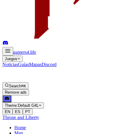
gamers4
.life
Juegos
Noticias
Guías
Mapas
Discord
Search
⌘K
Remove ads
Theme:
Default G4L
EN
ES
PT
Throne and Liberty
Home
Map