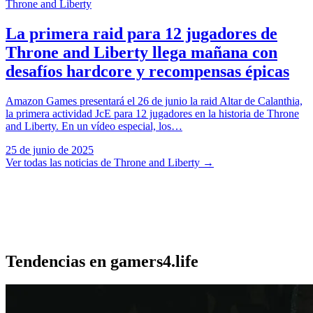
Throne and Liberty
La primera raid para 12 jugadores de
Throne and Liberty llega mañana con
desafíos hardcore y recompensas épicas
Amazon Games presentará el 26 de junio la raid Altar de Calanthia,
la primera actividad JcE para 12 jugadores en la historia de Throne
and Liberty. En un vídeo especial, los…
25 de junio de 2025
Ver todas las noticias de Throne and Liberty
→
Tendencias en gamers4.life