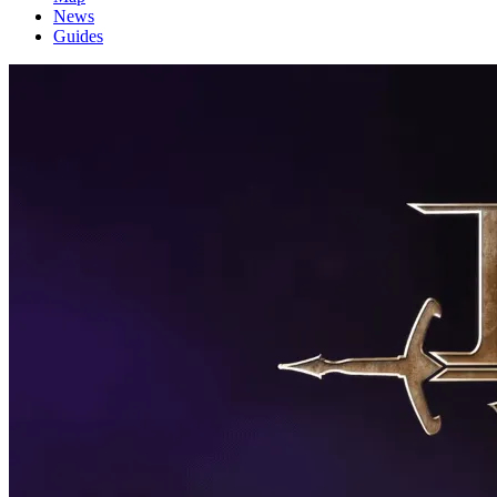
News
Guides