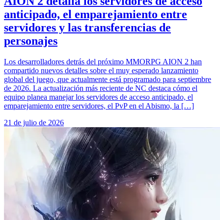
AION 2 detalla los servidores de acceso
anticipado, el emparejamiento entre
servidores y las transferencias de
personajes
Los desarrolladores detrás del próximo MMORPG AION 2 han
compartido nuevos detalles sobre el muy esperado lanzamiento
global del juego, que actualmente está programado para septiembre
de 2026. La actualización más reciente de NC destaca cómo el
equipo planea manejar los servidores de acceso anticipado, el
emparejamiento entre servidores, el PvP en el Abismo, la […]
21 de julio de 2026