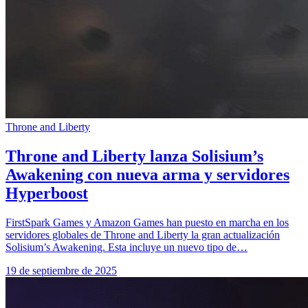
Throne and Liberty
Throne and Liberty lanza Solisium’s
Awakening con nueva arma y servidores
Hyperboost
FirstSpark Games y Amazon Games han puesto en marcha en los
servidores globales de Throne and Liberty la gran actualización
Solisium’s Awakening. Esta incluye un nuevo tipo de…
19 de septiembre de 2025