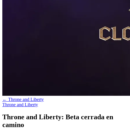
←
Throne and Liberty
Throne and Liberty
Throne and Liberty: Beta cerrada en
camino