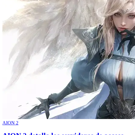
AION 2