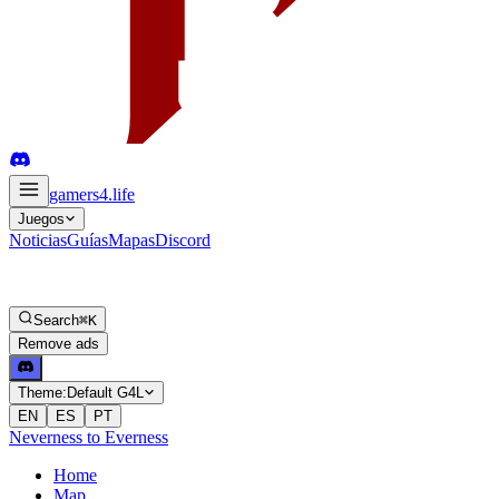
gamers4
.life
Juegos
Noticias
Guías
Mapas
Discord
Search
⌘K
Remove ads
Theme:
Default G4L
EN
ES
PT
Neverness to Everness
Home
Map