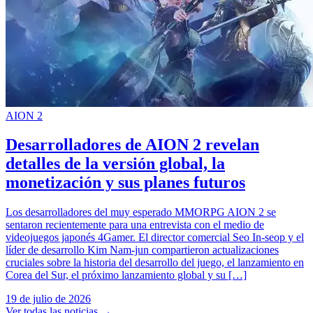
AION 2
Desarrolladores de AION 2 revelan
detalles de la versión global, la
monetización y sus planes futuros
Los desarrolladores del muy esperado MMORPG AION 2 se
sentaron recientemente para una entrevista con el medio de
videojuegos japonés 4Gamer. El director comercial Seo In-seop y el
líder de desarrollo Kim Nam-jun compartieron actualizaciones
cruciales sobre la historia del desarrollo del juego, el lanzamiento en
Corea del Sur, el próximo lanzamiento global y su […]
19 de julio de 2026
Ver todas las noticias
→