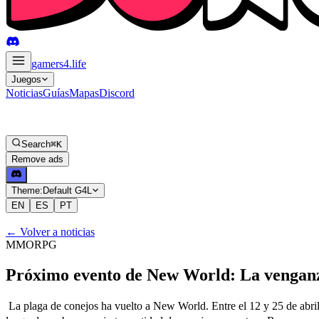
gamers4
.life
Juegos
Noticias
Guías
Mapas
Discord
Search
⌘K
Remove ads
Theme:
Default G4L
EN
ES
PT
←
Volver a noticias
MMORPG
Próximo evento de New World: La venganza
ㅤ La plaga de conejos ha vuelto a New World. Entre el 12 y 25 de ab