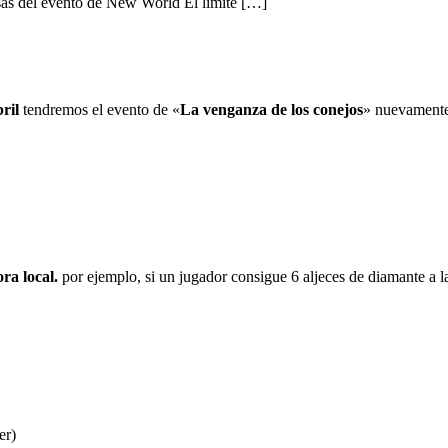
nsas del evento de New World El límite […]
ril
tendremos el evento de «
La venganza de los conejos
» nuevamente
ra local.
por ejemplo, si un jugador consigue 6 aljeces de diamante a l
er)