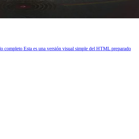
o completo Esta es una versión visual simple del HTML preparado