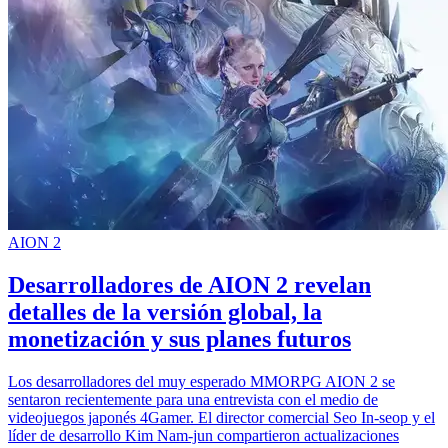
AION 2
Desarrolladores de AION 2 revelan
detalles de la versión global, la
monetización y sus planes futuros
Los desarrolladores del muy esperado MMORPG AION 2 se
sentaron recientemente para una entrevista con el medio de
videojuegos japonés 4Gamer. El director comercial Seo In-seop y el
líder de desarrollo Kim Nam-jun compartieron actualizaciones