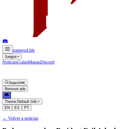
gamers4
.life
Juegos
Noticias
Guías
Mapas
Discord
Search
⌘K
Remove ads
Theme:
Default G4L
EN
ES
PT
←
Volver a noticias