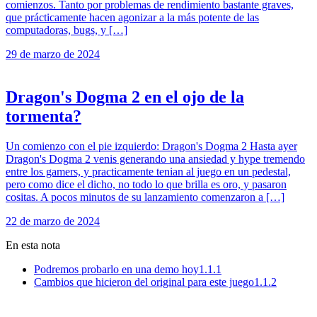
comienzos. Tanto por problemas de rendimiento bastante graves,
que prácticamente hacen agonizar a la más potente de las
computadoras, bugs, y […]
29 de marzo de 2024
Dragon's Dogma 2 en el ojo de la
tormenta?
Un comienzo con el pie izquierdo: Dragon's Dogma 2 Hasta ayer
Dragon's Dogma 2 venis generando una ansiedad y hype tremendo
entre los gamers, y practicamente tenian al juego en un pedestal,
pero como dice el dicho, no todo lo que brilla es oro, y pasaron
cositas. A pocos minutos de su lanzamiento comenzaron a […]
22 de marzo de 2024
En esta nota
Podremos probarlo en una demo hoy
1.1.1
Cambios que hicieron del original para este juego
1.1.2