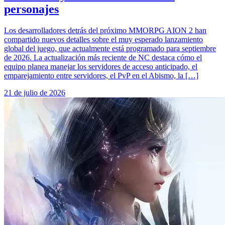
personajes
Los desarrolladores detrás del próximo MMORPG AION 2 han
compartido nuevos detalles sobre el muy esperado lanzamiento
global del juego, que actualmente está programado para septiembre
de 2026. La actualización más reciente de NC destaca cómo el
equipo planea manejar los servidores de acceso anticipado, el
emparejamiento entre servidores, el PvP en el Abismo, la […]
21 de julio de 2026