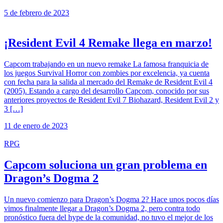
5 de febrero de 2023
¡Resident Evil 4 Remake llega en marzo!
Capcom trabajando en un nuevo remake La famosa franquicia de
los juegos Survival Horror con zombies por excelencia, ya cuenta
con fecha para la salida al mercado del Remake de Resident Evil 4
(2005). Estando a cargo del desarrollo Capcom, conocido por sus
anteriores proyectos de Resident Evil 7 Biohazard, Resident Evil 2 y
3 […]
11 de enero de 2023
RPG
Capcom soluciona un gran problema en
Dragon’s Dogma 2
Un nuevo comienzo para Dragon’s Dogma 2? Hace unos pocos días
vimos finalmente llegar a Dragon’s Dogma 2, pero contra todo
pronóstico fuera del hype de la comunidad, no tuvo el mejor de los