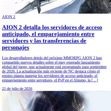
AION 2
AION 2 detalla los servidores de acceso
anticipado, el emparejamiento entre
servidores y las transferencias de
personajes
Los desarrolladores detrás del próximo MMORPG AION 2 han
compartido nuevos detalles sobre el muy esperado lanzamiento
global del juego, que actualmente está programado para septiembre
de 2026. La actualización más reciente de NC destaca cómo el
equipo planea manejar los servidores de acceso anticipado, el
emparejamiento entre servidores, el PvP en el Abismo, la […]
21 de julio de 2026