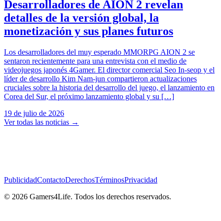
Desarrolladores de AION 2 revelan
detalles de la versión global, la
monetización y sus planes futuros
Los desarrolladores del muy esperado MMORPG AION 2 se
sentaron recientemente para una entrevista con el medio de
videojuegos japonés 4Gamer. El director comercial Seo In-seop y el
líder de desarrollo Kim Nam-jun compartieron actualizaciones
cruciales sobre la historia del desarrollo del juego, el lanzamiento en
Corea del Sur, el próximo lanzamiento global y su […]
19 de julio de 2026
Ver todas las noticias
→
Publicidad
Contacto
Derechos
Términos
Privacidad
© 2026 Gamers4Life. Todos los derechos reservados.