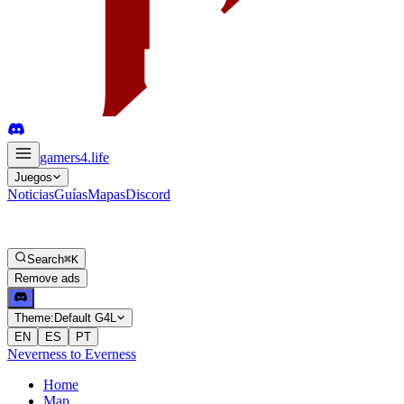
gamers4
.life
Juegos
Noticias
Guías
Mapas
Discord
Search
⌘K
Remove ads
Theme:
Default G4L
EN
ES
PT
Neverness to Everness
Home
Map