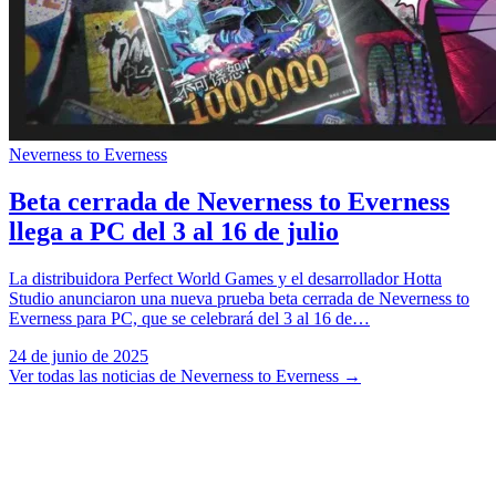
Neverness to Everness
Beta cerrada de Neverness to Everness
llega a PC del 3 al 16 de julio
La distribuidora Perfect World Games y el desarrollador Hotta
Studio anunciaron una nueva prueba beta cerrada de Neverness to
Everness para PC, que se celebrará del 3 al 16 de…
24 de junio de 2025
Ver todas las noticias de Neverness to Everness
→