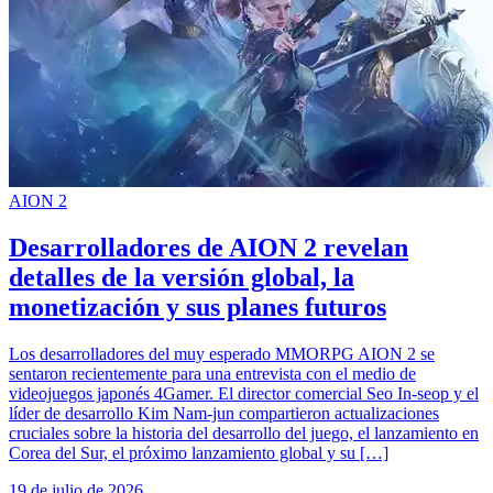
AION 2
Desarrolladores de AION 2 revelan
detalles de la versión global, la
monetización y sus planes futuros
Los desarrolladores del muy esperado MMORPG AION 2 se
sentaron recientemente para una entrevista con el medio de
videojuegos japonés 4Gamer. El director comercial Seo In-seop y el
líder de desarrollo Kim Nam-jun compartieron actualizaciones
cruciales sobre la historia del desarrollo del juego, el lanzamiento en
Corea del Sur, el próximo lanzamiento global y su […]
19 de julio de 2026