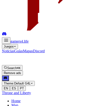
gamers4
.life
Juegos
Noticias
Guías
Mapas
Discord
Search
⌘K
Remove ads
Theme:
Default G4L
EN
ES
PT
Throne and Liberty
Home
Map