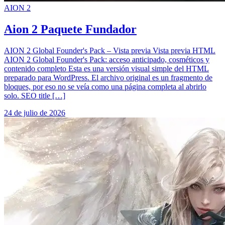
AION 2
Aion 2 Paquete Fundador
AION 2 Global Founder's Pack – Vista previa Vista previa HTML
AION 2 Global Founder's Pack: acceso anticipado, cosméticos y
contenido completo Esta es una versión visual simple del HTML
preparado para WordPress. El archivo original es un fragmento de
bloques, por eso no se veía como una página completa al abrirlo
solo. SEO title […]
24 de julio de 2026