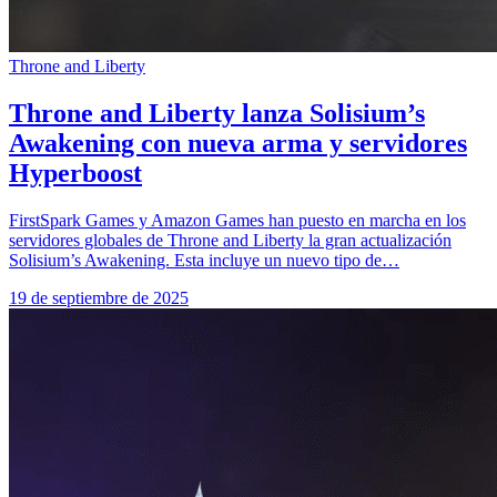
Throne and Liberty
Throne and Liberty lanza Solisium’s
Awakening con nueva arma y servidores
Hyperboost
FirstSpark Games y Amazon Games han puesto en marcha en los
servidores globales de Throne and Liberty la gran actualización
Solisium’s Awakening. Esta incluye un nuevo tipo de…
19 de septiembre de 2025