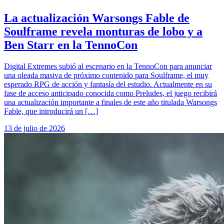
La actualización Warsongs Fable de
Soulframe revela monturas de lobo y a
Ben Starr en la TennoCon
Digital Extremes subió al escenario en la TennoCon para anunciar
una oleada masiva de próximo contenido para Soulframe, el muy
esperado RPG de acción y fantasía del estudio. Actualmente en su
fase de acceso anticipado conocida como Preludes, el juego recibirá
una actualización importante a finales de este año titulada Warsongs
Fable, que introducirá un […]
13 de julio de 2026