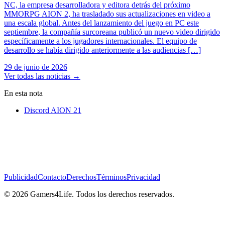
NC, la empresa desarrolladora y editora detrás del próximo
MMORPG AION 2, ha trasladado sus actualizaciones en video a
una escala global. Antes del lanzamiento del juego en PC este
septiembre, la compañía surcoreana publicó un nuevo video dirigido
específicamente a los jugadores internacionales. El equipo de
desarrollo se había dirigido anteriormente a las audiencias […]
29 de junio de 2026
Ver todas las noticias
→
En esta nota
Discord AION 2
1
Publicidad
Contacto
Derechos
Términos
Privacidad
© 2026 Gamers4Life. Todos los derechos reservados.