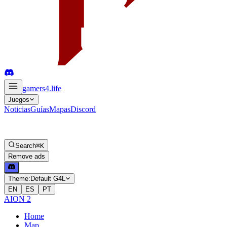
gamers4
.life
Juegos
Noticias
Guías
Mapas
Discord
Search
⌘K
Remove ads
Theme:
Default G4L
EN
ES
PT
AION 2
Home
Map