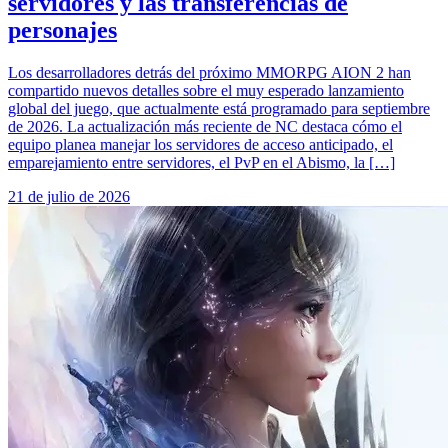
servidores y las transferencias de
personajes
Los desarrolladores detrás del próximo MMORPG AION 2 han
compartido nuevos detalles sobre el muy esperado lanzamiento
global del juego, que actualmente está programado para septiembre
de 2026. La actualización más reciente de NC destaca cómo el
equipo planea manejar los servidores de acceso anticipado, el
emparejamiento entre servidores, el PvP en el Abismo, la […]
21 de julio de 2026