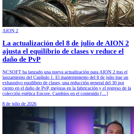
AION 2
La actualización del 8 de julio de AION 2
ajusta el equilibrio de clases y reduce el
daño de PvP
NCSOFT ha lanzado una nueva actualización para AION 2 tras el
lanzamiento del Capítulo 1. El mantenimiento del 8 de julio trae un
exhaustivo equilibrio de clases, una reducción general del 30 por
ciento en el daño de PvP, mejoras en la fabricación y el regreso de la
colección estética Encore. Cambios en el contenido […]
8 de julio de 2026