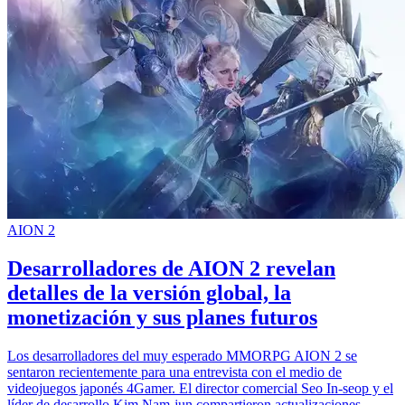
AION 2
Desarrolladores de AION 2 revelan
detalles de la versión global, la
monetización y sus planes futuros
Los desarrolladores del muy esperado MMORPG AION 2 se
sentaron recientemente para una entrevista con el medio de
videojuegos japonés 4Gamer. El director comercial Seo In-seop y el
líder de desarrollo Kim Nam-jun compartieron actualizaciones