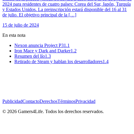
2024 para residentes de cuatro países: Corea del Sur, Japón, Turquía
y Estados Unidos. La preinscripción estará disponible del 16 al 31
de julio. El objetivo principal de la […]
15 de julio de 2024
En esta nota
Nexon anuncia Project P3
1.1
Iron Mace y Dark and Darker
1.2
Resumen del lío
1.3
Retirado de Steam y hablan los desarrolladores
1.4
Publicidad
Contacto
Derechos
Términos
Privacidad
© 2026 Gamers4Life. Todos los derechos reservados.