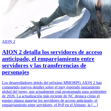
AION 2
AION 2 detalla los servidores de acceso
anticipado, el emparejamiento entre
servidores y las transferencias de
personajes
Los desarrolladores detrás del próximo MMORPG AION 2 han
compartido nuevos detalles sobre el muy esperado lanzamiento
global del juego, que actualmente está programado para septiembre
de 2026. La actualización más reciente de NC destaca cómo el
equipo planea manejar los servidores de acceso anticipado, el
emparejamiento entre servidores, el PvP en el Abismo, la […]