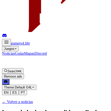
gamers4
.life
Juegos
Noticias
Guías
Mapas
Discord
Search
⌘K
Remove ads
Theme:
Default G4L
EN
ES
PT
←
Volver a noticias