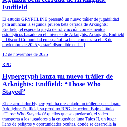
Endfield
El estudio GRYPHLINE presentó un nuevo tráiler de jugabilidad
para anunciar la segunda prueba beta cerrada de Arknights:
Endfield, el esperado juego de rol y acción con elementos
estratégicos basado en el universo de Arknights. Arknights: Endfield
– Discord Comunidad en español La beta comenzará el 28 de
noviembre de 2025 y estará disponible en […]
12 de noviembre de 2025
RPG
Hypergryph lanza un nuevo tráiler de
Arknights: Endfield: “Those Who
Stayed”
El desarrollador Hypergryph ha presentado un tráiler especial para
Arknights: Endfield, su próximo RPG de acción. Bajo el título
«Those Who Stayed» (Aquellos que se quedaron), el video
transporta a los jugadores a la enigmática luna Talos II, un lugar
lleno de peligros y oportunidades ocultas, donde se desarrolla la