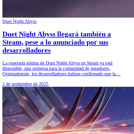
Duet Night Abyss
Duet Night Abyss llegará también a
Steam, pese a lo anunciado por sus
desarrolladores
La esperada página de Duet Night Abyss en Steam ya está
disponible, una sorpresa para la comunidad de jugadores.
Originalmente, los desarrolladores habían confirmado que la…
1 de septiembre de 2025