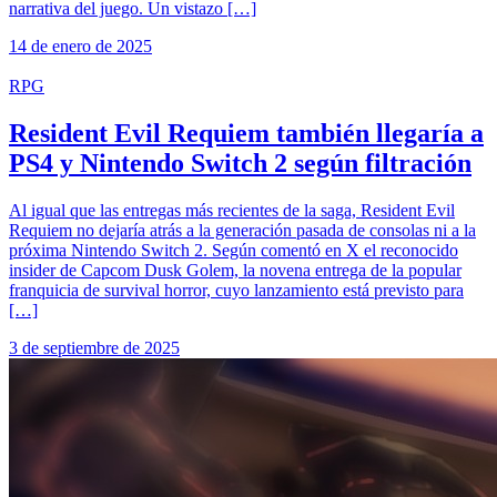
narrativa del juego. Un vistazo […]
14 de enero de 2025
RPG
Resident Evil Requiem también llegaría a
PS4 y Nintendo Switch 2 según filtración
Al igual que las entregas más recientes de la saga, Resident Evil
Requiem no dejaría atrás a la generación pasada de consolas ni a la
próxima Nintendo Switch 2. Según comentó en X el reconocido
insider de Capcom Dusk Golem, la novena entrega de la popular
franquicia de survival horror, cuyo lanzamiento está previsto para
[…]
3 de septiembre de 2025