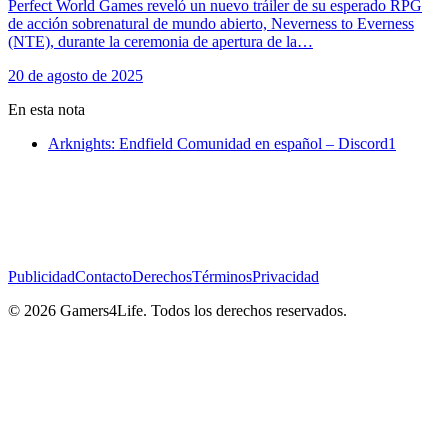
Perfect World Games reveló un nuevo tráiler de su esperado RPG
de acción sobrenatural de mundo abierto, Neverness to Everness
(NTE), durante la ceremonia de apertura de la…
20 de agosto de 2025
En esta nota
Arknights: Endfield Comunidad en español – Discord
1
Publicidad
Contacto
Derechos
Términos
Privacidad
© 2026 Gamers4Life. Todos los derechos reservados.