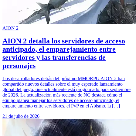
AION 2
AION 2 detalla los servidores de acceso
anticipado, el emparejamiento entre
servidores y las transferencias de
personajes
Los desarrolladores detrás del próximo MMORPG AION 2 han
compartido nuevos detalles sobre el muy esperado lanzamiento
global del juego, que actualmente está programado para septiembre
de 2026. La actualización más reciente de NC destaca cómo el
equipo planea manejar los servidores de acceso anticipado, el
emparejamiento entre servidores, el PvP en el Abismo, la […]
21 de julio de 2026