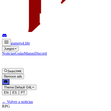
gamers4
.life
Juegos
Noticias
Guías
Mapas
Discord
Search
⌘K
Remove ads
Theme:
Default G4L
EN
ES
PT
←
Volver a noticias
RPG