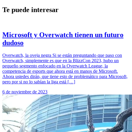
Te puede interesar
Microsoft y Overwatch tienen un futuro
dudoso
Overwatch, la oveja negra Si se están preguntando que paso con
Overwatch, simplemente es que en la BlizzCon 2023, hubo un
pequeño segmento enfocado en la Overwatch League, la
competencia de esports que ahora está en manos de Microsoft.
Ahora ustedes dirán, que tiene esto de problemático para Microsoft,
pero por si no lo sabían la liga está […]
6 de noviembre de 2023