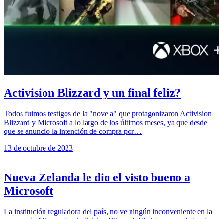
Activision Blizzard y un final feliz?
Todos fuimos testigos de la "novela" que protagonizaron Activision
Blizzard y Microsoft a lo largo de los últimos meses, ya que desde
que se anuncio la intención de compra por…
13 de octubre de 2023
Nueva Zelanda le dio el visto bueno a
Microsoft
La institución reguladora del país, no ve ningún inconveniente en la