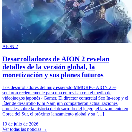
AION 2
Desarrolladores de AION 2 revelan
detalles de la versión global, la
monetización y sus planes futuros
Los desarrolladores del muy esperado MMORPG AION 2 se
sentaron recientemente para una entrevista con el medio de
videojuegos japonés 4Gamer. El director comercial Seo In-seop y el
líder de desarrollo Kim Nam-jun compartieron actualizaciones
cruciales sobre la historia del desarrollo del juego, el lanzamiento en
Corea del Sur, el próximo lanzamiento global y su […]
19 de julio de 2026
Ver todas las noticias
→