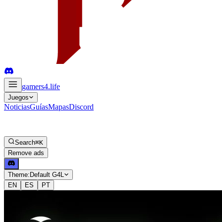
gamers4
.life
Juegos
Noticias
Guías
Mapas
Discord
Search
⌘K
Remove ads
Theme:
Default G4L
EN
ES
PT