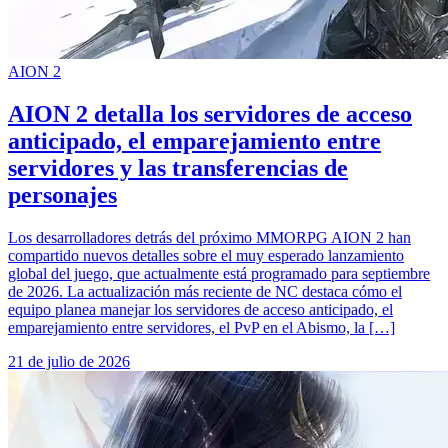
AION 2
AION 2 detalla los servidores de acceso
anticipado, el emparejamiento entre
servidores y las transferencias de
personajes
Los desarrolladores detrás del próximo MMORPG AION 2 han
compartido nuevos detalles sobre el muy esperado lanzamiento
global del juego, que actualmente está programado para septiembre
de 2026. La actualización más reciente de NC destaca cómo el
equipo planea manejar los servidores de acceso anticipado, el
emparejamiento entre servidores, el PvP en el Abismo, la […]
21 de julio de 2026