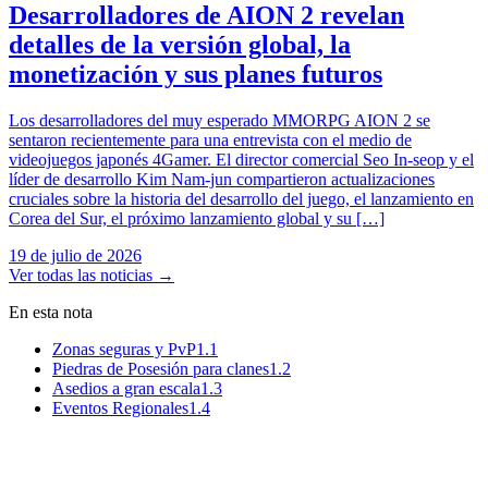
Desarrolladores de AION 2 revelan
detalles de la versión global, la
monetización y sus planes futuros
Los desarrolladores del muy esperado MMORPG AION 2 se
sentaron recientemente para una entrevista con el medio de
videojuegos japonés 4Gamer. El director comercial Seo In-seop y el
líder de desarrollo Kim Nam-jun compartieron actualizaciones
cruciales sobre la historia del desarrollo del juego, el lanzamiento en
Corea del Sur, el próximo lanzamiento global y su […]
19 de julio de 2026
Ver todas las noticias
→
En esta nota
Zonas seguras y PvP
1.1
Piedras de Posesión para clanes
1.2
Asedios a gran escala
1.3
Eventos Regionales
1.4