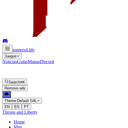
gamers4
.life
Juegos
Noticias
Guías
Mapas
Discord
Search
⌘K
Remove ads
Theme:
Default G4L
EN
ES
PT
Throne and Liberty
Home
Map