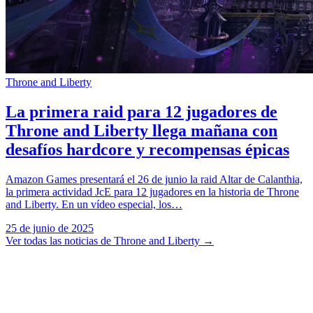
Throne and Liberty
La primera raid para 12 jugadores de
Throne and Liberty llega mañana con
desafíos hardcore y recompensas épicas
Amazon Games presentará el 26 de junio la raid Altar de Calanthia,
la primera actividad JcE para 12 jugadores en la historia de Throne
and Liberty. En un vídeo especial, los…
25 de junio de 2025
Ver todas las noticias de Throne and Liberty
→