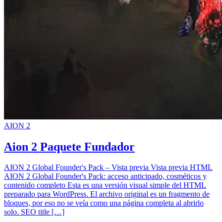
AION 2
Aion 2 Paquete Fundador
AION 2 Global Founder's Pack – Vista previa Vista previa HTML
AION 2 Global Founder's Pack: acceso anticipado, cosméticos y
contenido completo Esta es una versión visual simple del HTML
preparado para WordPress. El archivo original es un fragmento de
bloques, por eso no se veía como una página completa al abrirlo
solo. SEO title […]