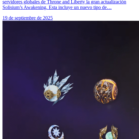
servidores globales de Throne and Liberty la gran actualización
Solisium’s Awakening. Esta incluye un nuevo tipo de…
19 de septiembre de 2025