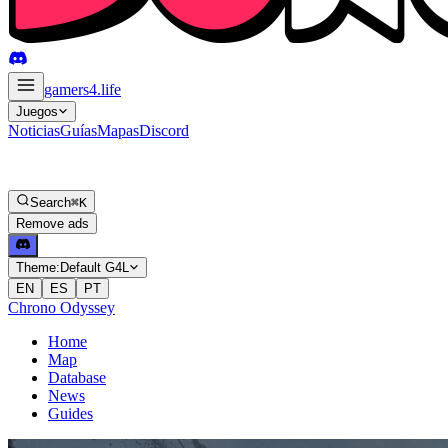
gamers4
.life
Juegos
Noticias
Guías
Mapas
Discord
Search
⌘K
Remove ads
Theme:
Default G4L
EN
ES
PT
Chrono Odyssey
Home
Map
Database
News
Guides