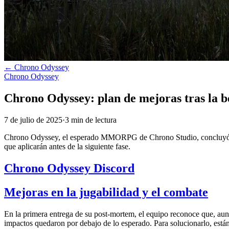
←
Chrono Odyssey
Chrono Odyssey
Chrono Odyssey: plan de mejoras tras la be
7 de julio de 2025
·
3
min
de lectura
Chrono Odyssey, el esperado MMORPG de Chrono Studio, concluyó su b
que aplicarán antes de la siguiente fase.
Chrono Odyssey Discord
Mejoras en la jugabilidad y el combate
En la primera entrega de su post-mortem, el equipo reconoce que, aunq
impactos quedaron por debajo de lo esperado. Para solucionarlo, están